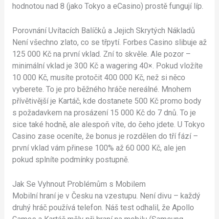
hodnotou nad 8 (jako Tokyo a eCasino) prostě fungují líp.
Porovnání Uvítacích Balíčků a Jejich Skrytých Nákladů
Není všechno zlato, co se třpytí. Forbes Casino slibuje až
125 000 Kč na první vklad. Zní to skvěle. Ale pozor –
minimální vklad je 300 Kč a wagering 40×. Pokud vložíte
10 000 Kč, musíte protočit 400 000 Kč, než si něco
vyberete. To je pro běžného hráče nereálné. Mnohem
přívětivější je Kartáč, kde dostanete 500 Kč promo body
s požadavkem na prosázení 15 000 Kč do 7 dnů. To je
sice také hodně, ale alespoň víte, do čeho jdete. U Tokyo
Casino zase oceníte, že bonus je rozdělen do tří fází –
první vklad vám přinese 100% až 60 000 Kč, ale jen
pokud splníte podmínky postupně.
Jak Se Vyhnout Problémům s Mobilem
Mobilní hraní je v Česku na vzestupu. Není divu – každý
druhý hráč používá telefon. Náš test odhalil, že Apollo