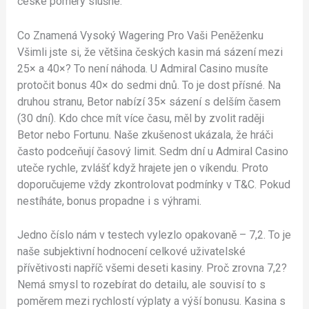
české poměry slušné.
Co Znamená Vysoký Wagering Pro Vaši Peněženku
Všimli jste si, že většina českých kasin má sázení mezi
25× a 40×? To není náhoda. U Admiral Casino musíte
protočit bonus 40× do sedmi dnů. To je dost přísné. Na
druhou stranu, Betor nabízí 35× sázení s delším časem
(30 dní). Kdo chce mít více času, měl by zvolit raději
Betor nebo Fortunu. Naše zkušenost ukázala, že hráči
často podceňují časový limit. Sedm dní u Admiral Casino
uteče rychle, zvlášť když hrajete jen o víkendu. Proto
doporučujeme vždy zkontrolovat podmínky v T&C. Pokud
nestíháte, bonus propadne i s výhrami.
Jedno číslo nám v testech vylezlo opakovaně – 7,2. To je
naše subjektivní hodnocení celkové uživatelské
přívětivosti napříč všemi deseti kasiny. Proč zrovna 7,2?
Nemá smysl to rozebírat do detailu, ale souvisí to s
poměrem mezi rychlostí výplaty a výší bonusu. Kasina s