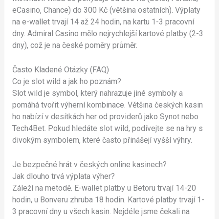
eCasino, Chance) do 300 Kč (většina ostatních). Výplaty
na e-wallet trvají 14 až 24 hodin, na kartu 1-3 pracovní
dny. Admiral Casino mělo nejrychlejší kartové platby (2-3
dny), což je na české poměry průměr.
Často Kladené Otázky (FAQ)
Co je slot wild a jak ho poznám?
Slot wild je symbol, který nahrazuje jiné symboly a
pomáhá tvořit výherní kombinace. Většina českých kasin
ho nabízí v desítkách her od providerů jako Synot nebo
Tech4Bet. Pokud hledáte slot wild, podívejte se na hry s
divokým symbolem, které často přinášejí vyšší výhry.
Je bezpečné hrát v českých online kasinech?
Jak dlouho trvá výplata výher?
Záleží na metodě. E-wallet platby u Betoru trvají 14-20
hodin, u Bonveru zhruba 18 hodin. Kartové platby trvají 1-
3 pracovní dny u všech kasin. Nejdéle jsme čekali na