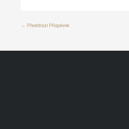
←
Předchozí Příspěvek