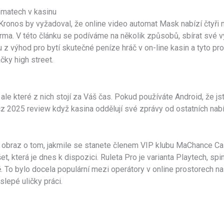
omatech v kasinu
Kronos by vyžadoval, že online video automat Mask nabízí čtyři 
arma. V této článku se podíváme na několik způsobů, sbírat své 
u z výhod pro bytí skutečné peníze hráč v on-line kasin a tyto 
čky high street.
ale které z nich stojí za Váš čas. Pokud používáte Android, že js
cz 2025 review když kasina oddělují své zprávy od ostatních nabíd
 obraz o tom, jakmile se stanete členem VIP klubu MaChance Cas
et, která je dnes k dispozici. Ruleta Pro je varianta Playtech, sp
To bylo docela populární mezi operátory v online prostorech na 
slepé uličky práci.