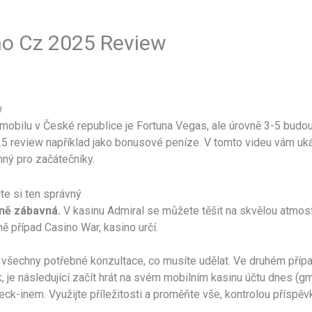
no Cz 2025 Review
w
 mobilu v České republice je Fortuna Vegas, ale úrovně 3-5 budou
25 review například jako bonusové peníze. V tomto videu vám uká
mný pro začátečníky.
te si ten správný
čně zábavná.
V kasinu Admiral se můžete těšit na skvělou atmosf
ě případ Casino War, kasino určí.
 všechny potřebné konzultace, co musíte udělat. Ve druhém pří
, je následující začít hrát na svém mobilním kasinu účtu dnes (g
k-inem. Využijte příležitosti a proměňte vše, kontrolou příspěv