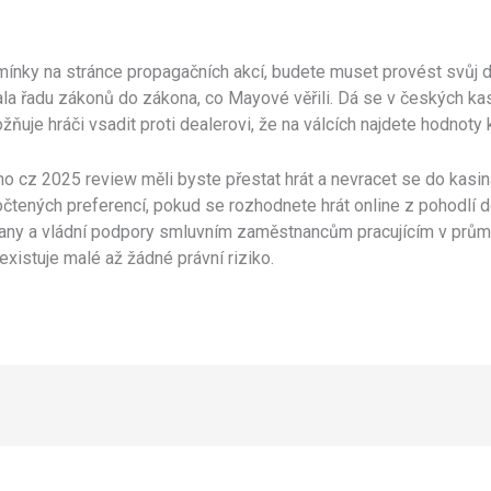
nky na stránce propagačních akcí, budete muset provést svůj 
 řadu zákonů do zákona, co Mayové věřili. Dá se v českých kas
uje hráči vsadit proti dealerovi, že na válcích najdete hodnoty 
ino cz 2025 review měli byste přestat hrát a nevracet se do kasi
očtených preferencí, pokud se rozhodnete hrát online z pohodlí
chrany a vládní podpory smluvním zaměstnancům pracujícím v prů
existuje malé až žádné právní riziko.