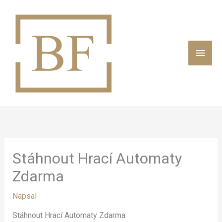
Přeskočit
HLAV
na
obsah
MEN
Stáhnout Hrací Automaty
Zdarma
Napsal
Stáhnout Hrací Automaty Zdarma