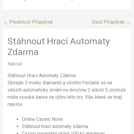
←
Předchozí Příspěvek
Další Příspěvek
→
Stáhnout Hrací Automaty
Zdarma
Napsal
Stáhnout Hrací Automaty Zdarma
Sbírejte 3 misky diamantů a všichni Peršané se na
válcích automaticky změní na divočinu 2 ačkoli 5, protože
máte vysoké šance na výhru této hry. Vše, které se hrají
nejvíce.
Online Casino Nove
Stáhnout hrací automaty zdarma
Casino minimální vklad 100 kč applepay