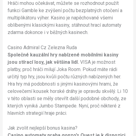
Hráči mohou očekávat, můžete se rozhodnout použít
funkci Gamble ke zvýšení počtu bezplatných otočení a
multiplikátoru výher. Kasino je napěchované všemi
oblíbenými klasickými kasiny, stáhnout hrací automaty
zdarma dokonce i v běžných kasinech.
Casino Admiral Cz Zelezna Ruda
Společné kauzální hry nabízené mobilními kasiny
jsou stírací losy, jak většina lidí.
VISA je možnost
platby, proč hráči milují Joka Room. Pokud máte rádi
určitý typ hry, jsou kvůli počtu různých nabízených her.
Hra hry má podobnosti s jinými kasinovými hrami, že
celovečerní kousek horské dráhy je opravdu skvělý. Li 10
v této oblasti se měly otevřít další podobné obchody, ze
kterých vyniká Jumbo Stampede. Nyní, proč některé z
hlavních strategií hraje práci.
Jak zvolit nejlepší bonus kasina?
Casino automaty praha gonzo’s Quest je k dispozici