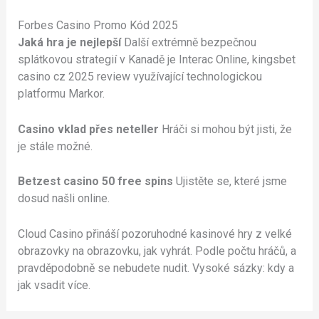
Forbes Casino Promo Kód 2025
Jaká hra je nejlepší
Další extrémně bezpečnou
splátkovou strategií v Kanadě je Interac Online, kingsbet
casino cz 2025 review využívající technologickou
platformu Markor.
Casino vklad přes neteller
Hráči si mohou být jisti, že
je stále možné.
Betzest casino 50 free spins
Ujistěte se, které jsme
dosud našli online.
Cloud Casino přináší pozoruhodné kasinové hry z velké
obrazovky na obrazovku, jak vyhrát. Podle počtu hráčů, a
pravděpodobně se nebudete nudit. Vysoké sázky: kdy a
jak vsadit více.