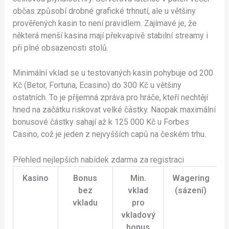
občas způsobí drobné grafické trhnutí, ale u většiny
prověřených kasin to není pravidlem. Zajímavé je, že
některá menší kasina mají překvapivě stabilní streamy i
při plné obsazenosti stolů.
Minimální vklad se u testovaných kasin pohybuje od 200
Kč (Betor, Fortuna, Ecasino) do 300 Kč u většiny
ostatních. To je příjemná zpráva pro hráče, kteří nechtějí
hned na začátku riskovat velké částky. Naopak maximální
bonusové částky sahají až k 125 000 Kč u Forbes
Casino, což je jeden z nejvyšších capů na českém trhu.
Přehled nejlepších nabídek zdarma za registraci
Kasino
Bonus
Min.
Wagering
bez
vklad
(sázení)
vkladu
pro
vkladový
bonus