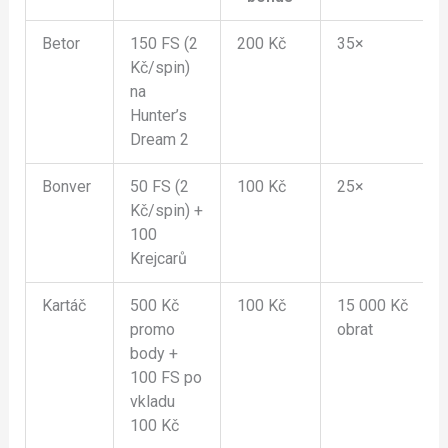
Betor
150 FS (2
200 Kč
35×
Kč/spin)
na
Hunter’s
Dream 2
Bonver
50 FS (2
100 Kč
25×
Kč/spin) +
100
Krejcarů
Kartáč
500 Kč
100 Kč
15 000 Kč
promo
obrat
body +
100 FS po
vkladu
100 Kč