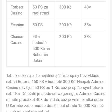
Forbes
50 FS za
300 Kč
40×
Casino
registraci
Ecasino
50 FS
200 Kč
35×
Chance
FS v
200 Kč
38×
Casino
hodnotě
500 Kč na
Bohemia
Joker
Tabulka ukazuje, že nejštědřejší free spiny bez vkladu
nabízí Betor s 150 FS v hodnotě 300 Kč. Naopak Admiral
Casino dává jen 50 FS po 1 Kč, což je spíše symbolická
nabídka. Důležité je sledovat wagering , u Admiral Casino
musíte prosázet 40× do 7 dnů, což je velmi krátká doba.
U Kartáče zase musíte dosáhnout obratu 15 000 Kč, než
si můžete cokoliv vybrat.