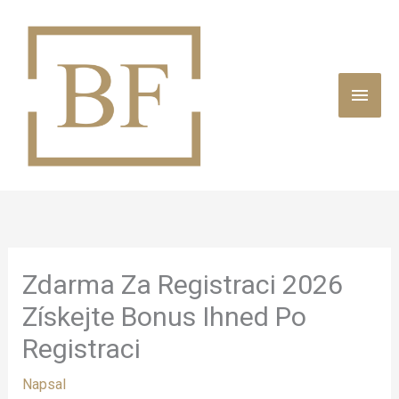
Přeskočit
HLAV
na
obsah
MEN
Zdarma Za Registraci 2026
Získejte Bonus Ihned Po
Registraci
Napsal