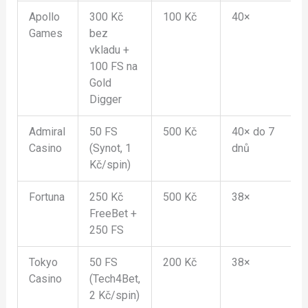
Apollo
300 Kč
100 Kč
40×
Games
bez
vkladu +
100 FS na
Gold
Digger
Admiral
50 FS
500 Kč
40× do 7
Casino
(Synot, 1
dnů
Kč/spin)
Fortuna
250 Kč
500 Kč
38×
FreeBet +
250 FS
Tokyo
50 FS
200 Kč
38×
Casino
(Tech4Bet,
2 Kč/spin)