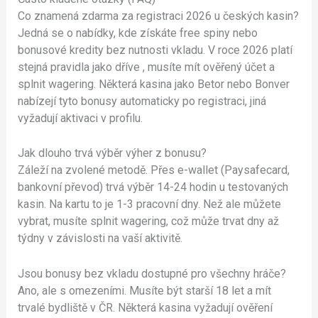
Co znamená zdarma za registraci 2026 u českých kasin?
Jedná se o nabídky, kde získáte free spiny nebo
bonusové kredity bez nutnosti vkladu. V roce 2026 platí
stejná pravidla jako dříve , musíte mít ověřený účet a
splnit wagering. Některá kasina jako Betor nebo Bonver
nabízejí tyto bonusy automaticky po registraci, jiná
vyžadují aktivaci v profilu.
Jak dlouho trvá výběr výher z bonusu?
Záleží na zvolené metodě. Přes e-wallet (Paysafecard,
bankovní převod) trvá výběr 14-24 hodin u testovaných
kasin. Na kartu to je 1-3 pracovní dny. Než ale můžete
vybrat, musíte splnit wagering, což může trvat dny až
týdny v závislosti na vaší aktivitě.
Jsou bonusy bez vkladu dostupné pro všechny hráče?
Ano, ale s omezeními. Musíte být starší 18 let a mít
trvalé bydliště v ČR. Některá kasina vyžadují ověření