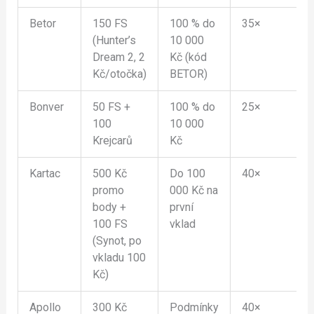
Betor
150 FS
100 % do
35×
(Hunter’s
10 000
Dream 2, 2
Kč (kód
Kč/otočka)
BETOR)
Bonver
50 FS +
100 % do
25×
100
10 000
Krejcarů
Kč
Kartac
500 Kč
Do 100
40×
promo
000 Kč na
body +
první
100 FS
vklad
(Synot, po
vkladu 100
Kč)
Apollo
300 Kč
Podmínky
40×