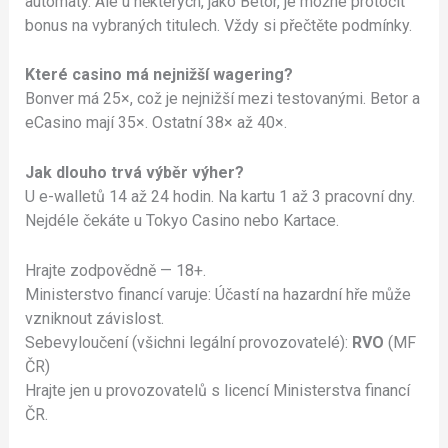
automaty. Ale u některých, jako Betor, je možné protočit
bonus na vybraných titulech. Vždy si přečtěte podmínky.
Které casino má nejnižší wagering?
Bonver má 25×, což je nejnižší mezi testovanými. Betor a
eCasino mají 35×. Ostatní 38× až 40×.
Jak dlouho trvá výběr výher?
U e-walletů 14 až 24 hodin. Na kartu 1 až 3 pracovní dny.
Nejdéle čekáte u Tokyo Casino nebo Kartace.
Hrajte zodpovědně — 18+.
Ministerstvo financí varuje: Účastí na hazardní hře může
vzniknout závislost.
Sebevyloučení (všichni legální provozovatelé):
RVO
(MF
ČR)
Hrajte jen u provozovatelů s licencí Ministerstva financí
ČR.