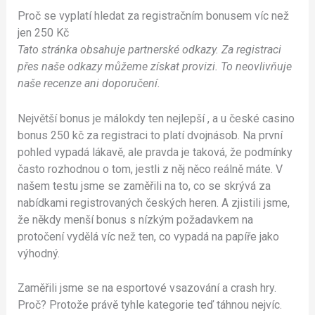
Proč se vyplatí hledat za registračním bonusem víc než
jen 250 Kč
Tato stránka obsahuje partnerské odkazy. Za registraci
přes naše odkazy můžeme získat provizi. To neovlivňuje
naše recenze ani doporučení.
Největší bonus je málokdy ten nejlepší , a u české casino
bonus 250 kč za registraci to platí dvojnásob. Na první
pohled vypadá lákavě, ale pravda je taková, že podmínky
často rozhodnou o tom, jestli z něj něco reálně máte. V
našem testu jsme se zaměřili na to, co se skrývá za
nabídkami registrovaných českých heren. A zjistili jsme,
že někdy menší bonus s nízkým požadavkem na
protočení vydělá víc než ten, co vypadá na papíře jako
výhodný.
Zaměřili jsme se na esportové vsazování a crash hry.
Proč? Protože právě tyhle kategorie teď táhnou nejvíc.