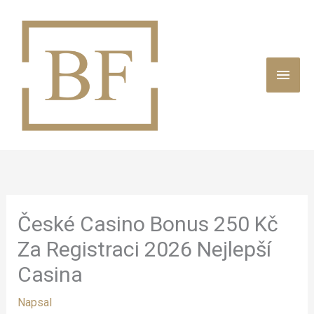
Přeskočit
HLAV
na
obsah
MEN
České Casino Bonus 250 Kč
Za Registraci 2026 Nejlepší
Casina
Napsal