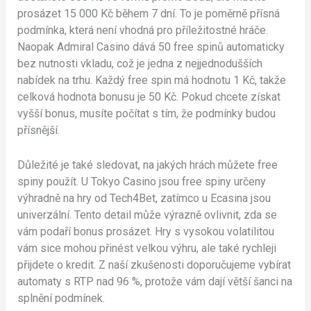
prosázet 15 000 Kč během 7 dní. To je poměrně přísná
podmínka, která není vhodná pro příležitostné hráče.
Naopak Admiral Casino dává 50 free spinů automaticky
bez nutnosti vkladu, což je jedna z nejjednodušších
nabídek na trhu. Každý free spin má hodnotu 1 Kč, takže
celková hodnota bonusu je 50 Kč. Pokud chcete získat
vyšší bonus, musíte počítat s tím, že podmínky budou
přísnější.
Důležité je také sledovat, na jakých hrách můžete free
spiny použít. U Tokyo Casino jsou free spiny určeny
výhradně na hry od Tech4Bet, zatímco u Ecasina jsou
univerzální. Tento detail může výrazně ovlivnit, zda se
vám podaří bonus prosázet. Hry s vysokou volatilitou
vám sice mohou přinést velkou výhru, ale také rychleji
přijdete o kredit. Z naší zkušenosti doporučujeme vybírat
automaty s RTP nad 96 %, protože vám dají větší šanci na
splnění podmínek.