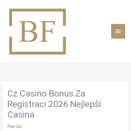
Přeskočit
HLAV
na
obsah
MEN
Cz Casino Bonus Za
Registraci 2026 Nejlepší
Casina
Napsal