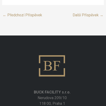
←
Předchozí Příspěvek
Další Příspěvek
→
BUCK FACILITY s.r.o.
Nerudova 209/10
118 00, Praha 1