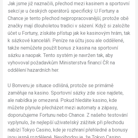
Jak jsme již naznačili, přechod mezi kasinem a sportovní
sekcí je u českých operátorů specifický. U Fortuny a
Chance je tento přechod nejpropracovanější, protože obě
značky mají dlouholetou tradici v sázení. Když si založíte
účet u Fortuny, získáte přístup jak ke kasinovým hrám, tak
k sázkové kanceláři. Peníze na účtu jsou ale oddělené,
takže nemůžete použít bonus z kasina na sportovní
sázku a naopak. Tento systém je navržen tak, aby
vyhovoval požadavkům Ministerstva financí ČR na
oddělení hazardních her.
U Bonveru je situace odlišná, protože se primárně
zaměřuje na kasino. Sportovní sázky zde sice najdete,
ale nabídka je omezená. Pokud hledáte kasino, kde
můžete plynule přecházet mezi automaty a zápasy,
doporučujeme Fortunu nebo Chance. Z našeho testování
vyplynulo, že nejlepší uživatelský zážitek při přechodu
nabízí Tokyo Casino, kde je rozhraní přehledné a bonusy
jsou jasně rozdělené. Nevýhodou je, že Tokyo Casino