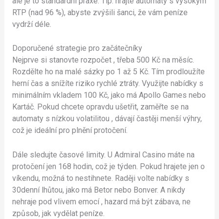
ale je to standardní praxe. Tip: hrajte automaty s vysokým
RTP (nad 96 %), abyste zvýšili šanci, že vám peníze
vydrží déle.
Doporučené strategie pro začátečníky
Nejprve si stanovte rozpočet , třeba 500 Kč na měsíc.
Rozdělte ho na malé sázky po 1 až 5 Kč. Tím prodloužíte
herní čas a snížíte riziko rychlé ztráty. Využijte nabídky s
minimálním vkladem 100 Kč, jako má Apollo Games nebo
Kartáč. Pokud chcete opravdu ušetřit, zaměřte se na
automaty s nízkou volatilitou , dávají častěji menší výhry,
což je ideální pro plnění protočení.
Dále sledujte časové limity. U Admiral Casino máte na
protočení jen 168 hodin, což je týden. Pokud hrajete jen o
víkendu, možná to nestihnete. Raději volte nabídky s
30denní lhůtou, jako má Betor nebo Bonver. A nikdy
nehraje pod vlivem emocí , hazard má být zábava, ne
způsob, jak vydělat peníze.