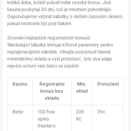
krátká doba, zvlášť pokud máte vysoký bonus. Jiná
kasina poskytují 30 dní, což je mnohem pohodlnější.
Doporučujeme vybírat nabídky s delším časovým oknem,
pokud nechcete být pod tlakem.
Srovnání nejlepších registračních bonusů
Následující tabulka shrnuje klíčové parametry sedmi
nejzajímavějších nabídek. Věnujte pozornost hlavně
minimálnímu vkladu a výši protočení , tyto dva údaje
nejvíce ovlivní vaši šanci na úspěch.
Kasino
Registrační
Min.
Protočení
bonus bez
vklad
vkladu
Betor
150 free
200
35×
spinů
Kč
(Hunter’s