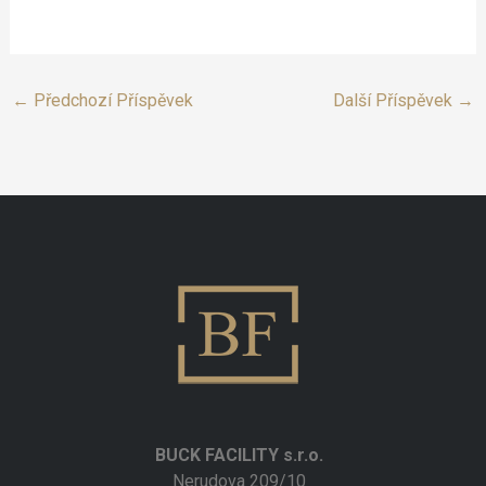
←
Předchozí Příspěvek
Další Příspěvek
→
BUCK FACILITY s.r.o.
Nerudova 209/10