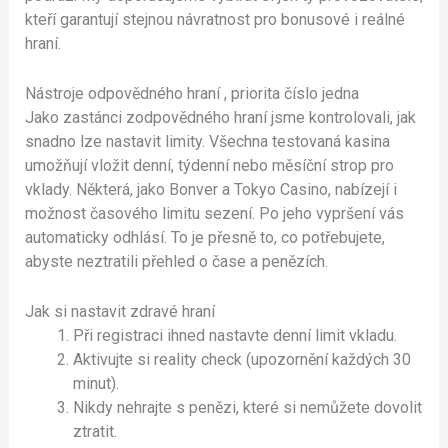
kteří garantují stejnou návratnost pro bonusové i reálné
hraní.
Nástroje odpovědného hraní , priorita číslo jedna
Jako zastánci zodpovědného hraní jsme kontrolovali, jak
snadno lze nastavit limity. Všechna testovaná kasina
umožňují vložit denní, týdenní nebo měsíční strop pro
vklady. Některá, jako Bonver a Tokyo Casino, nabízejí i
možnost časového limitu sezení. Po jeho vypršení vás
automaticky odhlásí. To je přesně to, co potřebujete,
abyste neztratili přehled o čase a penězích.
Jak si nastavit zdravé hraní
Při registraci ihned nastavte denní limit vkladu.
Aktivujte si reality check (upozornění každých 30
minut).
Nikdy nehrajte s penězi, které si nemůžete dovolit
ztratit.