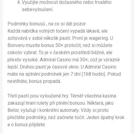
Využijte možnost dočasného nebo trvalého
sebevyloučení.
Podmínky bonusů , na co si dát pozor
Každá nabídka volných točení vypadá lákavě, ale
schovává v sobě několik pastí. První je wagering. U
Bonveru musíte bonus 50× protočit, než si můžete
cokoliv vybrat. To je v českém prostředí běžné, ale
přesto vysoké. Admiral Casino má 30×, což je výrazně
lepší. Druhou pastí je časové okno. U Admiral Casino
máte na splnění podmínek jen 7 dní (168 hodin). Pokud
nestíháte, bonus propadá.
Třetí pastí jsou vyloučené hry. Téměř všechna kasina
zakazují hraní rulety při plnění bonusu. Některá, jako
Betor, vylučují i konkrétní automaty. Vždy si proto
přečtěte podmínky, než začnete točit. Jeden špatný krok
a o bonus přijdete.