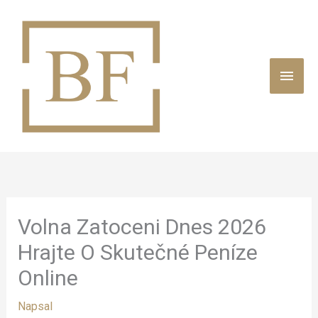
Přeskočit
HLAV
na
obsah
MEN
Volna Zatoceni Dnes 2026
Hrajte O Skutečné Peníze
Online
Napsal