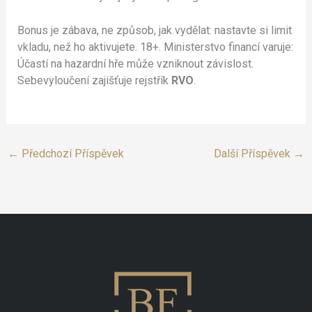
Bonus je zábava, ne způsob, jak vydělat: nastavte si limit
vkladu, než ho aktivujete. 18+. Ministerstvo financí varuje:
Účastí na hazardní hře může vzniknout závislost.
Sebevyloučení zajišťuje rejstřík
RVO
.
←
Předchozí Příspěvek
Další Příspěvek
→