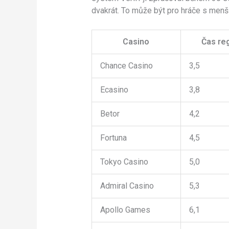
dvakrát. To může být pro hráče s menší
Casino
Čas re
Chance Casino
3,5
Ecasino
3,8
Betor
4,2
Fortuna
4,5
Tokyo Casino
5,0
Admiral Casino
5,3
Apollo Games
6,1