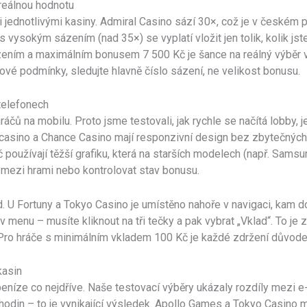
 reálnou hodnotu
 jednotlivými kasiny. Admiral Casino sází 30×, což je v českém 
vysokým sázením (nad 35×) se vyplatí vložit jen tolik, kolik jste
zením a maximálním bonusem 7 500 Kč je šance na reálný výběr 
vé podmínky, sledujte hlavně číslo sázení, ne velikost bonusu.
 telefonech
čů na mobilu. Proto jsme testovali, jak rychle se načítá lobby, jes
casino a Chance Casino mají responzivní design bez zbytečných
oužívají těžší grafiku, která na starších modelech (např. Samsu
 mezi hrami nebo kontrolovat stav bonusu.
lad. U Fortuny a Tokyo Casino je umístěno nahoře v navigaci, kam
menu – musíte kliknout na tři tečky a pak vybrat „Vklad“. To je z
. Pro hráče s minimálním vkladem 100 Kč je každé zdržení důvod
kasin
eníze co nejdříve. Naše testovací výběry ukázaly rozdíly mezi e-w
hodin – to je vynikající výsledek. Apollo Games a Tokyo Casino m