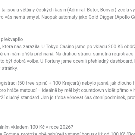
– ta jsou u většiny českých kasin (Admiral, Betor, Bonver) zcela 
s pro vás nemá smysl. Naopak automaty jako Gold Digger (Apollo
 překvapilo
c, která nás zarazila. U Tokyo Casino jsme po vkladu 200 Kč obdrž
rem nám přišla přehnaná. Na druhou stranu, samotná registrace b
to být dobrá volba. U Fortuny jsme ocenili přehledný dashboard,
 stránky.
straci (50 free spinů + 100 Krejcarů) nebylo jasné, jak dlouho f
je pro hráče matoucí – ideálně by měl být countdown vidět přímo 
drží slušný standard. Jen je třeba věnovat čas čtení podmínek, p
málním vkladem 100 Kč v roce 2026?
a Fortuna, protože obě nabízejí vstupní bonusy již od 100 Kč (Bo