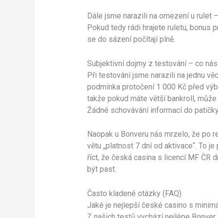
Dále jsme narazili na omezení u rulet 
Pokud tedy rádi hrajete ruletu, bonu
se do sázení počítají plně.
Subjektivní dojmy z testování – co nás
Při testování jsme narazili na jednu vě
podmínka protočení 1 000 Kč před výbě
takže pokud máte větší bankroll, může 
Žádné schovávání informací do patičky
Naopak u Bonveru nás mrzelo, že po regi
větu „platnost 7 dní od aktivace“. To 
říct, že česká casina s licencí MF ČR 
být past.
Často kladené otázky (FAQ)
Jaké je nejlepší české casino s mini
Z našich testů vychází nejlépe Bonver 