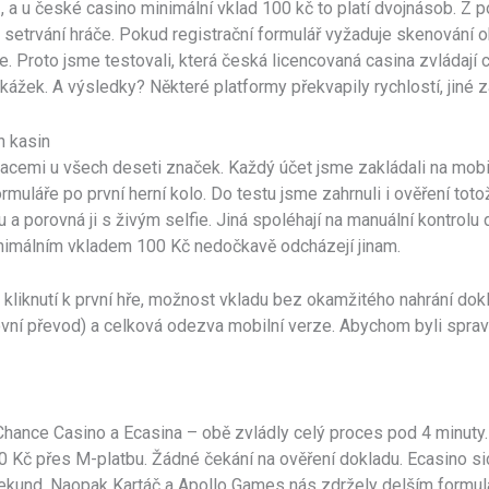
 , a u české casino minimální vklad 100 kč to platí dvojnásob. Z
setrvání hráče. Pokud registrační formulář vyžaduje skenování 
 Proto jsme testovali, která česká licencovaná casina zvládají c
ážek. A výsledky? Některé platformy překvapily rychlostí, jiné 
h kasin
racemi u všech deseti značek. Každý účet jsme zakládali na mob
rmuláře po první herní kolo. Do testu jsme zahrnuli i ověření toto
a porovná ji s živým selfie. Jiná spoléhají na manuální kontrolu
inimálním vkladem 100 Kč nedočkavě odcházejí jinam.
et kliknutí k první hře, možnost vkladu bez okamžitého nahrání do
ní převod) a celková odezva mobilní verze. Abychom byli sprave
u Chance Casino a Ecasina – obě zvládly celý proces pod 4 minuty.
100 Kč přes M-platbu. Žádné čekání na ověření dokladu. Ecasino s
sekund. Naopak Kartáč a Apollo Games nás zdržely delším formu