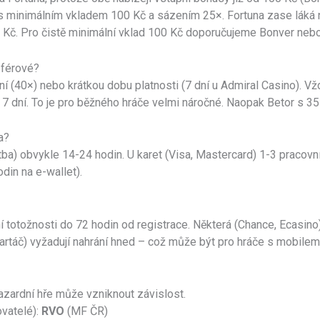
minimálním vkladem 100 Kč a sázením 25×. Fortuna zase láká n
00 Kč. Pro čistě minimální vklad 100 Kč doporučujeme Bonver neb
 férové?
 (40×) nebo krátkou dobu platnosti (7 dní u Admiral Casino). Vž
 7 dní. To je pro běžného hráče velmi náročné. Naopak Betor s 35×
a?
a) obvykle 14-24 hodin. U karet (Visa, Mastercard) 1-3 pracovní
odin na e-wallet).
í totožnosti do 72 hodin od registrace. Některá (Chance, Ecasin
artáč) vyžadují nahrání hned – což může být pro hráče s mobilem
hazardní hře může vzniknout závislost.
ovatelé):
RVO
(MF ČR)