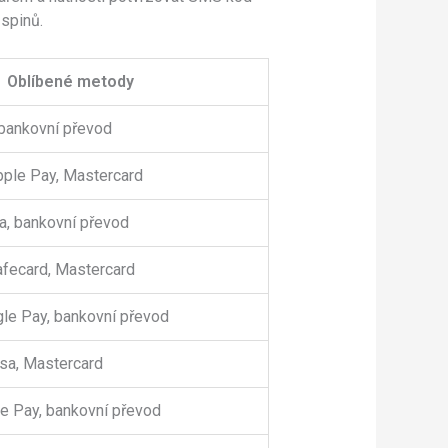
 spinů.
Oblíbené metody
 bankovní převod
pple Pay, Mastercard
a, bankovní převod
afecard, Mastercard
le Pay, bankovní převod
sa, Mastercard
e Pay, bankovní převod