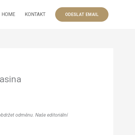
HOME
KONTAKT
ODESLAT EMAIL
Casina
obdržet odměnu. Naše editoriální