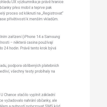
 pohledu UX výzkumníka je právě hranice
občanky přes mobil a teprve pak
elý proces od kliknutí na „Registrovat“
zase přívětivostí k menším vkladům.
ilním zařízení (iPhone 14 a Samsung
žnosti – některá casina používají
 do 24 hodin. Právě tento krok bývá
kladu, podpora oblíbených platebních
dliví, všechny testy probíhaly na
 U Chance stačilo vyplnit základní
ice vyžadovalo nahrání občanky, ale
lářem a nutností potvrzovat SMS kód