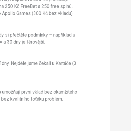
a 250 Kč FreeBet a 250 free spinů,
o Apollo Games (300 Kč bez vkladu).
dy si přečtěte podmínky – například u
 a 30 dny je férovější.
 dny. Nejdéle jsme čekali u Kartáče (3
o) umožňují první vklad bez okamžitého
 bez kvalitního foťáku problém.