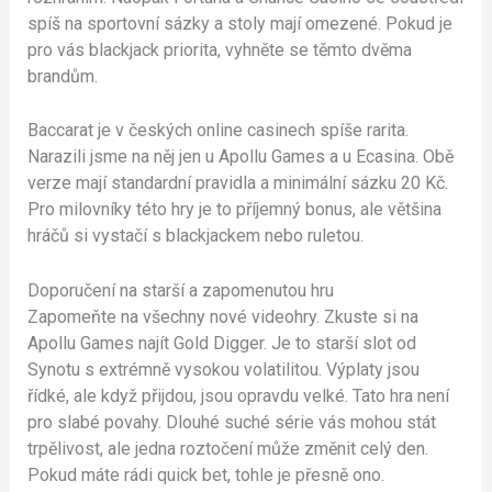
spíš na sportovní sázky a stoly mají omezené. Pokud je
pro vás blackjack priorita, vyhněte se těmto dvěma
brandům.
Baccarat je v českých online casinech spíše rarita.
Narazili jsme na něj jen u Apollu Games a u Ecasina. Obě
verze mají standardní pravidla a minimální sázku 20 Kč.
Pro milovníky této hry je to příjemný bonus, ale většina
hráčů si vystačí s blackjackem nebo ruletou.
Doporučení na starší a zapomenutou hru
Zapomeňte na všechny nové videohry. Zkuste si na
Apollu Games najít Gold Digger. Je to starší slot od
Synotu s extrémně vysokou volatilitou. Výplaty jsou
řídké, ale když přijdou, jsou opravdu velké. Tato hra není
pro slabé povahy. Dlouhé suché série vás mohou stát
trpělivost, ale jedna roztočení může změnit celý den.
Pokud máte rádi quick bet, tohle je přesně ono.