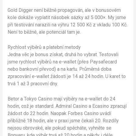
Gold Digger není běžně propagován, ale v bonusovém
kole dokáže vyplatit násobek sázky až 5 000×. My jsme
při testování narazili na výhru 12 500 Kč z vkladu 100 Kč.
Není to běžné, ale potenciál tam je.
Rychlost výběrů a platební metody
Jedna věc je bonus získat, druhá ho vybrat. Testovali
jsme rychlost výběrů na e-wallet (přes Paysafecard
nebo bankovní převod) a na kartu. Průměrná doba
zpracování e-wallet žádosti je 14 až 24 hodin. U karet to
trvá 1 až 3 pracovní dny.
Betor a Tokyo Casino mají výběry na e-wallet do 24
hodin, což je standard. Admiral Casino a Ecasino zpracují
žádost do 22 hodin. Naopak Forbes Casino uvádí
přibližně 18 hodin, ale v praxi jsme čekali 20. Rozdíly
nejsou obrovské, ale pokud spěcháte, vyhněte se
Bonveru, kde výběr trvá až 20 hodin a někdy i déle.