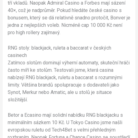
tří vkladů. Naopak Admiral Casino a Forbes mají sázení
40×, což je nadprůměr. Pokud hledáte české casino s
bonusem, který se dá relativně snadno protočit, Bonver je
jedna z nejlepších voleb. Nicméně cap 10 000 Kč není
pro high rollery zajímavý.
RNG stoly: blackjack, ruleta a baccarat v českých
casinech
Zatímco slotům dominují výherní automaty, skuteční hráči
často míří ke stolům. Testovali jsme, která casina
nabízejí RNG blackjack, ruletu a baccarat s rozumnými
limity. Většina brandů spolupracuje s dodavateli jako
Synot, Merkur nebo Amatic, ale u stolů je situace
složitější.
Betor a Ecasino mají solidní nabídku RNG blackjacku s
minimálním sázkem 10 Kč. U Tokyo Casino jsme našli
evropskou ruletu od Tech4Bet s velmi přehledným
rozhraním. Naopak Fortuna a Chance Casino se soustředí