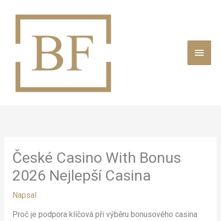
Přeskočit
HLAV
na
obsah
MEN
České Casino With Bonus
2026 Nejlepší Casina
Napsal
Proč je podpora klíčová při výběru bonusového casina