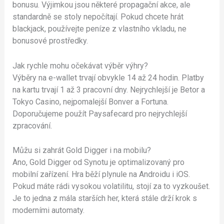
bonusu. Výjimkou jsou některé propagační akce, ale
standardně se stoly nepočítají. Pokud chcete hrát
blackjack, používejte peníze z vlastního vkladu, ne
bonusové prostředky.
Jak rychle mohu očekávat výběr výhry?
Výběry na e-wallet trvají obvykle 14 až 24 hodin. Platby
na kartu trvají 1 až 3 pracovní dny. Nejrychlejší je Betor a
Tokyo Casino, nejpomalejší Bonver a Fortuna.
Doporučujeme použít Paysafecard pro nejrychlejší
zpracování.
Můžu si zahrát Gold Digger i na mobilu?
Ano, Gold Digger od Synotu je optimalizovaný pro
mobilní zařízení. Hra běží plynule na Androidu i iOS.
Pokud máte rádi vysokou volatilitu, stojí za to vyzkoušet.
Je to jedna z mála starších her, která stále drží krok s
moderními automaty.