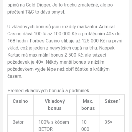
spinů na Gold Digger. Je to trochu zmatečné, ale po
přečtení T&C to dává smysl.
U vkladových bonusů jsou rozdíly markantní. Admiral
Casino dává 100 % až 100 000 Kč s protáčením 40× do
168 hodin. Forbes Casino slibuje až 125 000 Kč na první
vklad, což je jeden z nejvyšších capů na trhu. Naopak
Kartac má maximální bonus 2 500 Kč, ale sázecí
požadavek je 40×. Někdy menší bonus s nižším
požadavkem vyjde lépe než obří částka s krátkým
časem.
Přehled vkladových bonusů a podmínek
Casino
Vkladový
Max.
Sázení
bonus
bonus
Betor
100% s kódem
10
35×
BETOR
000