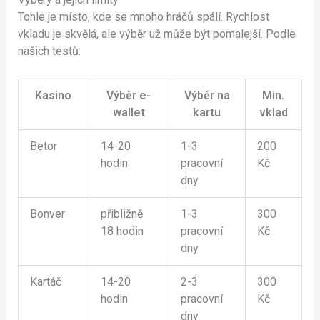
Tohle je místo, kde se mnoho hráčů spálí. Rychlost
vkladu je skvělá, ale výběr už může být pomalejší. Podle
našich testů:
Kasino
Výběr e-
Výběr na
Min.
wallet
kartu
vklad
Betor
14-20
1-3
200
hodin
pracovní
Kč
dny
Bonver
přibližně
1-3
300
18 hodin
pracovní
Kč
dny
Kartáč
14-20
2-3
300
hodin
pracovní
Kč
dny