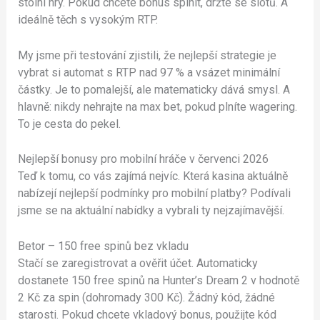
stolní hry. Pokud chcete bonus splnit, držte se slotů. A
ideálně těch s vysokým RTP.
My jsme při testování zjistili, že nejlepší strategie je
vybrat si automat s RTP nad 97 % a vsázet minimální
částky. Je to pomalejší, ale matematicky dává smysl. A
hlavně: nikdy nehrajte na max bet, pokud plníte wagering.
To je cesta do pekel.
Nejlepší bonusy pro mobilní hráče v červenci 2026
Teď k tomu, co vás zajímá nejvíc. Která kasina aktuálně
nabízejí nejlepší podmínky pro mobilní platby? Podívali
jsme se na aktuální nabídky a vybrali ty nejzajímavější.
Betor – 150 free spinů bez vkladu
Stačí se zaregistrovat a ověřit účet. Automaticky
dostanete 150 free spinů na Hunter’s Dream 2 v hodnotě
2 Kč za spin (dohromady 300 Kč). Žádný kód, žádné
starosti. Pokud chcete vkladový bonus, použijte kód