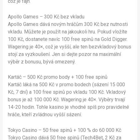
což je fajn.
Apollo Games – 300 Kč bez vkladu
Apollo Games dává novým hráčům 300 Kč bez nutnosti
vkladu. Můžete je použít na jakoukoli hru. Pokud vložíte
100 Kč, dostanete navíc 100 free spinů na Gold Digger.
Wagering je 40×, což je vyšší, ale ten bezvkladový bonus
stojí za vyzkoušení. Jen si dejte pozor na maximální
výběr z bonusu, bývá omezený.
Kartáč – 500 Kč promo body + 100 free spinů
Kartáč láká na 500 Kč v promo bodech (sázení 15 000
Kč, 7 dní) a 100 free spinů po vkladu 100 Kč. Vkladový
bonus je až 100 000 Kč. Wagering je 40×. Výběry trvají
14-20 hodin. Tohle kasino je vhodné spíš pro pravidelné
hráče, kteří zvládnou vyšší sázení.
Tokyo Casino – 50 free spinů + 100 % do 60 000 Kč
Tokyo Casino dává 50 free spinů (Tech4Bet, 2 Kč za