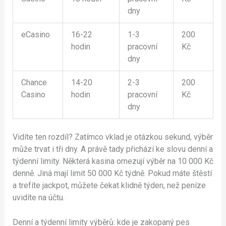
dny
eCasino
16-22
1-3
200
hodin
pracovní
Kč
dny
Chance
14-20
2-3
200
Casino
hodin
pracovní
Kč
dny
Vidíte ten rozdíl? Zatímco vklad je otázkou sekund, výběr
může trvat i tři dny. A právě tady přichází ke slovu denní a
týdenní limity. Některá kasina omezují výběr na 10 000 Kč
denně. Jiná mají limit 50 000 Kč týdně. Pokud máte štěstí
a trefíte jackpot, můžete čekat klidně týden, než peníze
uvidíte na účtu.
Denní a týdenní limity výběrů: kde je zakopaný pes