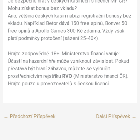
Je bezpečné hrát v českých kasinech s licencí MF ČR?
Mohu získat bonus bez vkladu?
Ano, většina českých kasin nabízí registrační bonusy bez
vkladu. Například Betor dává 150 free spinů, Bonver 50
free spinů a Apollo Games 300 Kč zdarma. Vždy však
platí podmínky protočení (sázení 25-40×).
Hrajte zodpovědně. 18+. Ministerstvo financí varuje:
Účastí na hazardní hře může vzniknout závislost. Pokud
přestává být hraní zábavou, můžete se vyloučit
prostřednictvím rejstříku
RVO
(Ministerstvo financí ČR).
Hrajte pouze u provozovatelů s českou licencí.
←
Předchozí Příspěvek
Další Příspěvek
→