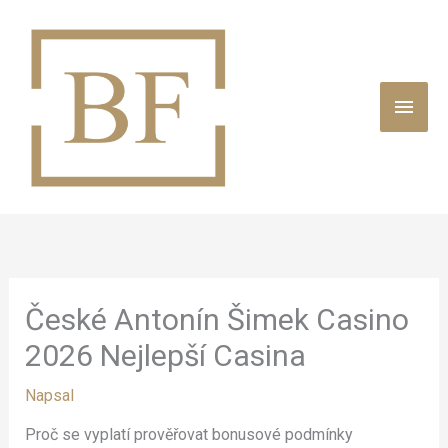
Přeskočit
HLAV
na
obsah
MEN
České Antonín Šimek Casino
2026 Nejlepší Casina
Napsal
Proč se vyplatí prověřovat bonusové podmínky