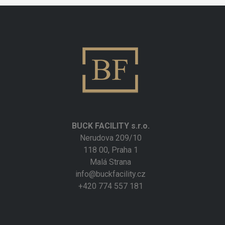
BUCK FACILITY s.r.o.
Nerudova 209/10
118 00, Praha 1
Malá Strana
info@buckfacility.cz
+420 774 557 181