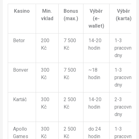
Kasino
Min.
Bonus
Výběr
Výběr
vklad
(max.)
(e-
(karta)
wallet)
Betor
200
7 500
14-20
1-3
Kč
Kč
hodin
pracovní
dny
Bonver
300
7 500
~18
1-3
Kč
Kč
hodin
pracovní
dny
Kartáč
300
2 500
14-20
2-3
Kč
Kč
hodin
pracovní
dny
Apollo
300
2 500
do 24
1-3
Games
Kč
Kč
hodin
pracovní