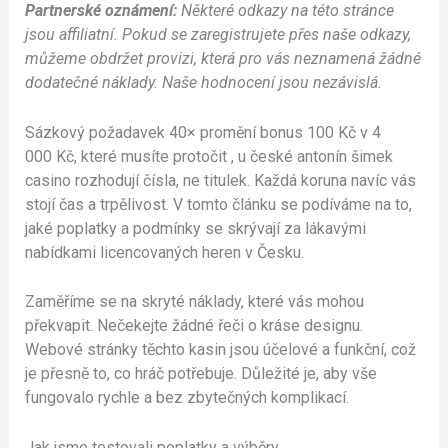
Partnerské oznámení:
Některé odkazy na této stránce
jsou affiliatní. Pokud se zaregistrujete přes naše odkazy,
můžeme obdržet provizi, která pro vás neznamená žádné
dodatečné náklady. Naše hodnocení jsou nezávislá.
Sázkový požadavek 40× promění bonus 100 Kč v 4
000 Kč, které musíte protočit , u české antonín šimek
casino rozhodují čísla, ne titulek. Každá koruna navíc vás
stojí čas a trpělivost. V tomto článku se podíváme na to,
jaké poplatky a podmínky se skrývají za lákavými
nabídkami licencovaných heren v Česku.
Zaměříme se na skryté náklady, které vás mohou
překvapit. Nečekejte žádné řeči o kráse designu.
Webové stránky těchto kasin jsou účelové a funkční, což
je přesně to, co hráč potřebuje. Důležité je, aby vše
fungovalo rychle a bez zbytečných komplikací.
Jak jsme testovali poplatky a výběry