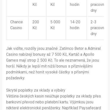
Kč
Kč
hodin
pracovní
dny
Chance
200
5 000
14-20
2-3
Casino
Kč
Kč
hodin
pracovní
dny
Jak vidíte, rozdíly jsou značné. Zatímco Betor a Admiral
Casino nabízejí bonusy až 7 500 Kč, Kartáč a Apollo
Games mají strop 2 500 Kč. To ale neznamená, že jsou
horší. Někdy je lepší mít nižší bonus s příznivějšími
podmínkami, než honit vysoké částky s přísnými
požadavky.
Skryté poplatky za vklady a výběry
Většina českých kasin neúčtuje poplatky za vklady přes
bankovní převod nebo platební kartu. Výjimkou jsou
některé elektronické peněženky. Například Paysafecard