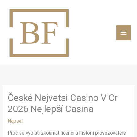
Přeskočit
HLAV
na
obsah
MEN
České Nejvetsi Casino V Cr
2026 Nejlepší Casina
Napsal
Proč se vyplatí zkoumat licenci a historii provozovatele