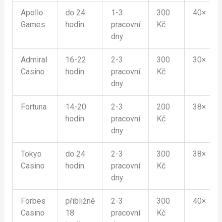
Apollo
do 24
1-3
300
40×
Games
hodin
pracovní
Kč
dny
Admiral
16-22
2-3
300
30×
Casino
hodin
pracovní
Kč
dny
Fortuna
14-20
2-3
200
38×
hodin
pracovní
Kč
dny
Tokyo
do 24
2-3
300
38×
Casino
hodin
pracovní
Kč
dny
Forbes
přibližně
2-3
300
40×
Casino
18
pracovní
Kč