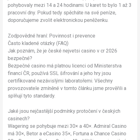
pohybovaly mezi 14 a 24 hodinami. U karet to bylo 1 až 3
pracovní dny. Pokud tedy spěcháte na své peníze,
doporučujeme zvolit elektronickou peněženku.
Zodpovědné hraní: Povinnost i prevence
Často kladené otázky (FAQ)
Jak poznám, že je české nejvetsi casino v cr 2026
bezpečné?
Bezpečné casino má platnou licenci od Ministerstva
financí ČR, používá SSL šifrování a jeho hry jsou
certifikované nezávislými laboratořemi. Všechny
provozovatele zmíněné v tomto článku jsme prověřili a
splňují tyto standardy.
Jaké jsou nejčastější podmínky protočení v českých
casinech?
Wagering se pohybuje mezi 30× a 40×. Admiral Casino
má 30×, Betor a eCasino 35×, Fortuna a Chance Casino