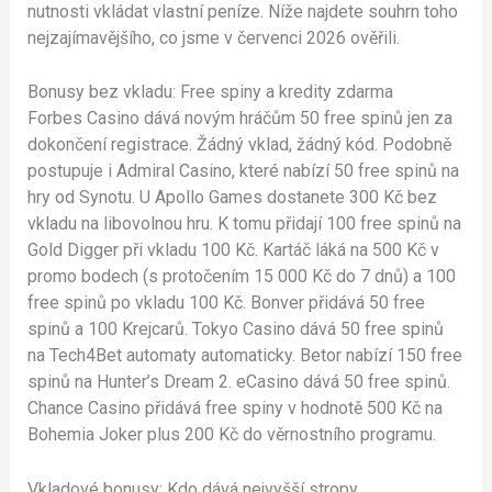
nutnosti vkládat vlastní peníze. Níže najdete souhrn toho
nejzajímavějšího, co jsme v červenci 2026 ověřili.
Bonusy bez vkladu: Free spiny a kredity zdarma
Forbes Casino dává novým hráčům 50 free spinů jen za
dokončení registrace. Žádný vklad, žádný kód. Podobně
postupuje i Admiral Casino, které nabízí 50 free spinů na
hry od Synotu. U Apollo Games dostanete 300 Kč bez
vkladu na libovolnou hru. K tomu přidají 100 free spinů na
Gold Digger při vkladu 100 Kč. Kartáč láká na 500 Kč v
promo bodech (s protočením 15 000 Kč do 7 dnů) a 100
free spinů po vkladu 100 Kč. Bonver přidává 50 free
spinů a 100 Krejcarů. Tokyo Casino dává 50 free spinů
na Tech4Bet automaty automaticky. Betor nabízí 150 free
spinů na Hunter’s Dream 2. eCasino dává 50 free spinů.
Chance Casino přidává free spiny v hodnotě 500 Kč na
Bohemia Joker plus 200 Kč do věrnostního programu.
Vkladové bonusy: Kdo dává nejvyšší stropy