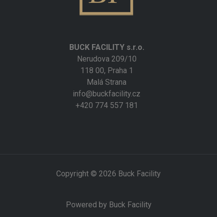
BUCK FACILITY s.r.o.
Nerudova 209/10
118 00, Praha 1
Malá Strana
info@buckfacility.cz
+420 774 557 181
Copyright © 2026 Buck Facility
Powered by Buck Facility