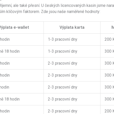
příjemní, ale také přesní. U českých licencovaných kasin jsme naraz
alším klíčovým faktorem. Zde jsou naše naměřené hodnoty:
Výplata e-wallet
Výplata karta
M
hodin
1-3 pracovní dny
200 
žně 18 hodin
1-3 pracovní dny
300 
hodin
2-3 pracovní dny
300 
hodin
2-3 pracovní dny
300 
hodin
2-3 pracovní dny
300 
žně 18 hodin
2-3 pracovní dny
300 
hodin
2-3 pracovní dny
200 