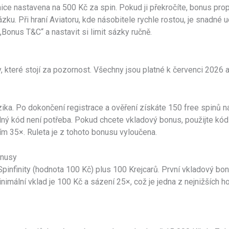
ce nastavena na 500 Kč za spin. Pokud ji překročíte, bonus propad
zku. Při hraní Aviatoru, kde násobitele rychle rostou, je snadné
Bonus T&C“ a nastavit si limit sázky ručně.
 které stojí za pozornost. Všechny jsou platné k červenci 2026 a
zika. Po dokončení registrace a ověření získáte 150 free spinů 
dný kód není potřeba. Pokud chcete vkladový bonus, použijte k
m 35×. Ruleta je z tohoto bonusu vyloučena.
onusy
Spinfinity (hodnota 100 Kč) plus 100 Krejcarů. První vkladový b
nimální vklad je 100 Kč a sázení 25×, což je jedna z nejnižších ho