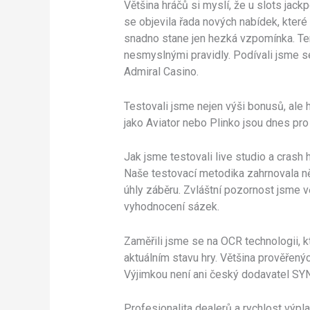
Většina hráčů si myslí, že u slots jackp
se objevila řada nových nabídek, které
snadno stane jen hezká vzpomínka. Ten
nesmyslnými pravidly. Podívali jsme s
Admiral Casino.
Testovali jsme nejen výši bonusů, ale h
jako Aviator nebo Plinko jsou dnes pro
Jak jsme testovali live studio a crash 
Naše testovací metodika zahrnovala něko
úhly záběru. Zvláštní pozornost jsme věn
vyhodnocení sázek.
Zaměřili jsme se na OCR technologii, k
aktuálním stavu hry. Většina prověřený
Výjimkou není ani český dodavatel SYN
Profesionalita dealerů a rychlost výpla