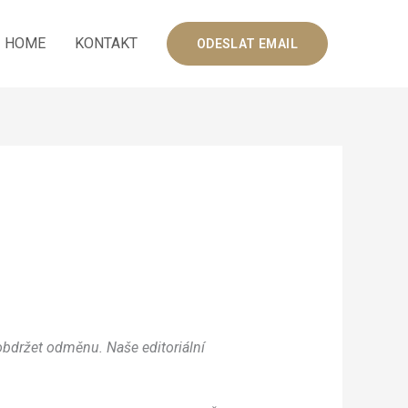
HOME
KONTAKT
ODESLAT EMAIL
obdržet odměnu. Naše editoriální