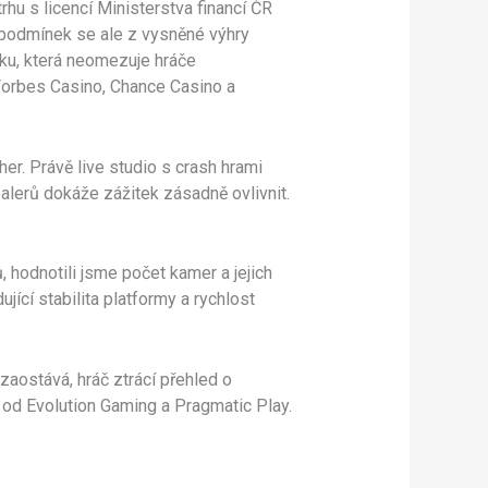
trhu s licencí Ministerstva financí ČR
y podmínek se ale z vysněné výhry
dku, která neomezuje hráče
 Forbes Casino, Chance Casino a
her. Právě live studio s crash hrami
ealerů dokáže zážitek zásadně ovlivnit.
, hodnotili jsme počet kamer a jejich
jící stabilita platformy a rychlost
zaostává, hráč ztrácí přehled o
 od Evolution Gaming a Pragmatic Play.