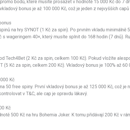
 promo bodů, které musíte prosázet v hodnotě 15 000 Kč do 7 dnů
vkladový bonus je až 100 000 Kč, což je jeden z nejvyšších capů
 bonus
spinů na hry SYNOT (1 Kč za spin). Po prvním vkladu minimálně 5
s wageringem 40×, který musíte splnit do 168 hodin (7 dnů). Rul
 od Tech4Bet (2 Kč za spin, celkem 100 Kč). Pokud vložíte alesp
T (5 Kč za spin, celkem 200 Kč). Vkladový bonus je 100% až 60 00
 000 Kč
a 50 free spiny. První vkladový bonus je až 125 000 Kč, což je 
ntrolovat v T&C, ale cap je opravdu lákavý.
500 Kč
dnotě 500 Kč na hru Bohemia Joker. K tomu přidávají 200 Kč v rá