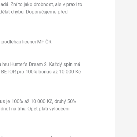
á. Zní to jako drobnost, ale v praxi to
 udělat chybu. Doporučujeme před
 podléhají licenci MF ČR.
na hru Hunter’s Dream 2. Každý spin má
ód BETOR pro 100% bonus až 10 000 Kč
onus je 100% až 10 000 Kč, druhý 50%
dnot na trhu. Opět platí vyloučení