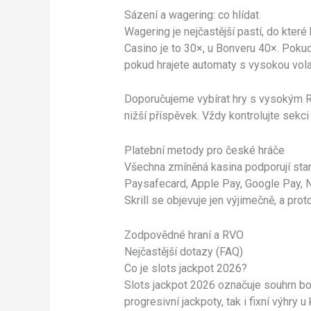
Sázení a wagering: co hlídat
Wagering je nejčastější pastí, do které
Casino je to 30×, u Bonveru 40×. Poku
pokud hrajete automaty s vysokou volat
Doporučujeme vybírat hry s vysokým RT
nižší příspěvek. Vždy kontrolujte sekc
Platební metody pro české hráče
Všechna zmíněná kasina podporují stan
Paysafecard, Apple Pay, Google Pay, 
Skrill se objevuje jen výjimečně, a pr
Zodpovědné hraní a RVO
Nejčastější dotazy (FAQ)
Co je slots jackpot 2026?
Slots jackpot 2026 označuje souhrn bo
progresivní jackpoty, tak i fixní výhry 