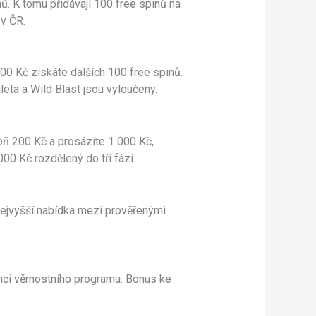
. K tomu přidávají 100 free spinů na
 v ČR.
00 Kč získáte dalších 100 free spinů.
eta a Wild Blast jsou vyloučeny.
oň 200 Kč a prosázíte 1 000 Kč,
0 Kč rozdělený do tří fází.
nejvyšší nabídka mezi prověřenými
mci věrnostního programu. Bonus ke