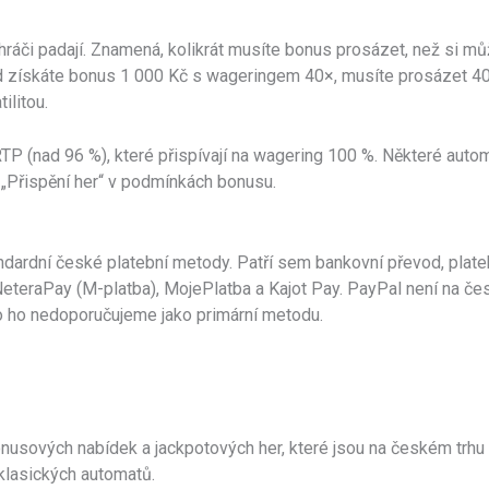
 hráči padají. Znamená, kolikrát musíte bonus prosázet, než si mů
d získáte bonus 1 000 Kč s wageringem 40×, musíte prosázet 40 
ilitou.
P (nad 96 %), které přispívají na wagering 100 %. Některé auto
i „Přispění her“ v podmínkách bonusu.
dardní české platební metody. Patří sem bankovní převod, platebn
NeteraPay (M-platba), MojePlatba a Kajot Pay. PayPal není na č
oto ho nedoporučujeme jako primární metodu.
nusových nabídek a jackpotových her, které jsou na českém trhu 
u klasických automatů.