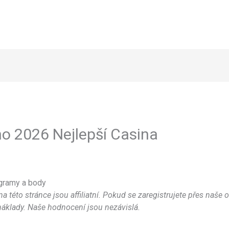
o 2026 Nejlepší Casina
ogramy a body
a této stránce jsou affiliatní. Pokud se zaregistrujete přes naše
klady. Naše hodnocení jsou nezávislá.