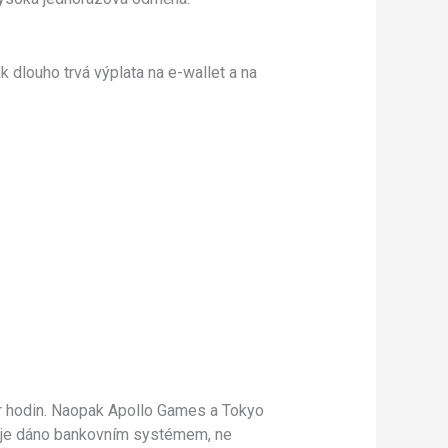
k dlouho trvá výplata na e-wallet a na
ár hodin. Naopak Apollo Games a Tokyo
 to je dáno bankovním systémem, ne