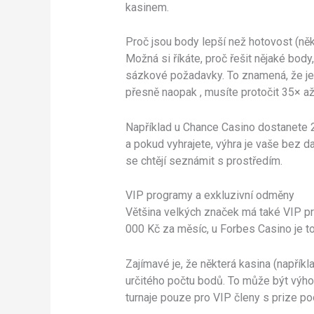
kasinem.
Proč jsou body lepší než hotovost (ně
Možná si říkáte, proč řešit nějaké bo
sázkové požadavky. To znamená, že je 
přesně naopak , musíte protočit 35× až
Například u Chance Casino dostanete 20
a pokud vyhrajete, výhra je vaše bez da
se chtějí seznámit s prostředím.
VIP programy a exkluzivní odměny
Většina velkých značek má také VIP pro
000 Kč za měsíc, u Forbes Casino je to
Zajímavé je, že některá kasina (napřík
určitého počtu bodů. To může být výho
turnaje pouze pro VIP členy s prize po