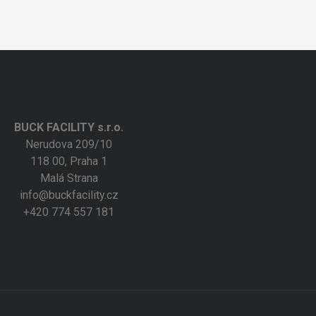
BUCK FACILITY s.r.o.
Nerudova 209/10
118 00, Praha 1
Malá Strana
info@buckfacility.cz
+420 774 557 181