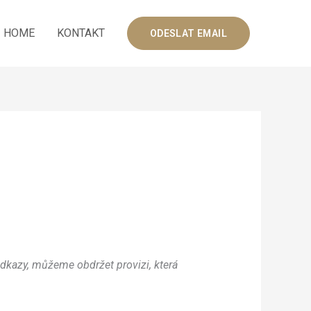
HOME
KONTAKT
ODESLAT EMAIL
 odkazy, můžeme obdržet provizi, která