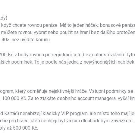
kdy)
dy, když chcete rovnou peníze. Má to jeden háček: bonusové pení
můžete rovnou vybrat nebo použít na hraní bez dalšího protočen
 40×, než uvidíte korunu.
0 Kč v body rovnou po registraci, a to bez nutnosti vkladu. Tyto
lších podmínek. To je podle nás jedna z nejvýhodnějších nabídek n
gram, který odměňuje nejaktivnější hráče. Vstupní podmínky se liš
 100 000 Kč. Za to získáte osobního account managera, vyšší limi
lad Kartáč) nenabízejí klasický VIP program, ale místo toho maj
dné pro hráče, kteří nechtějí být vázáni dlouhodobým závazkem.
oly až 500 000 Kč.