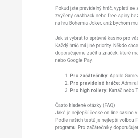
Pokud jste pravidelný hráč, vyplatí se
zvýšený cashback nebo free spiny bez n
na hru Bohemia Joker, aniž bychom mus
Jak si vybrat to správné kasino pro vá
Každý hráč má jiné priority. Někdo chc
doporučujeme začít u značek, které maj
nebo Google Pay.
Pro začátečníky:
Apollo Games 
Pro pravidelné hráče:
Admiral
Pro high rollery:
Kartáč nebo T
Často kladené otázky (FAQ)
Jaké je nejlepší české on line casino 
Podle našich testů je nejlepší volbou
programu. Pro začátečníky doporučuj