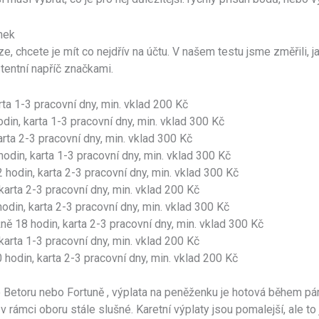
nek
 chcete je mít co nejdřív na účtu. V našem testu jsme změřili, ja
tentní napříč značkami.
ta 1-3 pracovní dny, min. vklad 200 Kč
odin, karta 1-3 pracovní dny, min. vklad 300 Kč
rta 2-3 pracovní dny, min. vklad 300 Kč
odin, karta 1-3 pracovní dny, min. vklad 300 Kč
 hodin, karta 2-3 pracovní dny, min. vklad 300 Kč
karta 2-3 pracovní dny, min. vklad 200 Kč
odin, karta 2-3 pracovní dny, min. vklad 300 Kč
žně 18 hodin, karta 2-3 pracovní dny, min. vklad 300 Kč
karta 1-3 pracovní dny, min. vklad 200 Kč
 hodin, karta 2-3 pracovní dny, min. vklad 200 Kč
o Betoru nebo Fortuně , výplata na peněženku je hotová během p
 v rámci oboru stále slušné. Karetní výplaty jsou pomalejší, ale