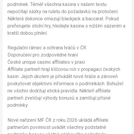
podmínek. Téměř všechna kasina v našem testu
nepočítají sázky na ruletu do požadavků na protočení.
Některá dokonce omezují blackjack a baccarat. Pokud
preferujete stolní hry, hledejte kasina s nižším sázením a
kratší dobou plnění.
Regulační rámec a ochrana hráčů v ČR
Doporučení pro zodpovědné hraní
České unique casino affiliates v praxi
Affiliate partneři hrají klíčovou roli v propagaci českých
kasin. Jejich úkolem je přivádět nové hráče a zároveň
poskytovat objektivní informace o podmínkách. Bohužel
ne všichni dodržují etická pravidla. Někteří affiliate
partneři zveličují výhody bonusů a zamlčují přísné
podmínky.
Nové nařízení MF ČR z roku 2026 ukládá affiliate
partnerům povinnost uvádět všechny podstatné