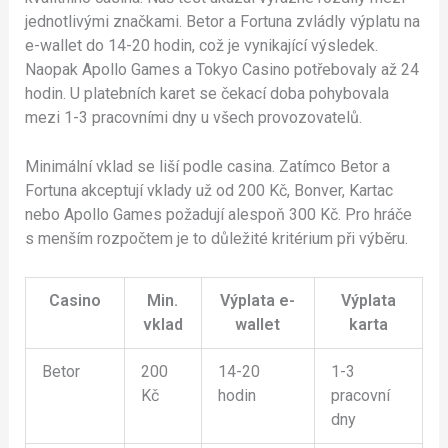
jednotlivými značkami. Betor a Fortuna zvládly výplatu na
e-wallet do 14-20 hodin, což je vynikající výsledek.
Naopak Apollo Games a Tokyo Casino potřebovaly až 24
hodin. U platebních karet se čekací doba pohybovala
mezi 1-3 pracovními dny u všech provozovatelů.
Minimální vklad se liší podle casina. Zatímco Betor a
Fortuna akceptují vklady už od 200 Kč, Bonver, Kartac
nebo Apollo Games požadují alespoň 300 Kč. Pro hráče
s menším rozpočtem je to důležité kritérium při výběru.
Casino
Min.
Výplata e-
Výplata
vklad
wallet
karta
Betor
200
14-20
1-3
Kč
hodin
pracovní
dny