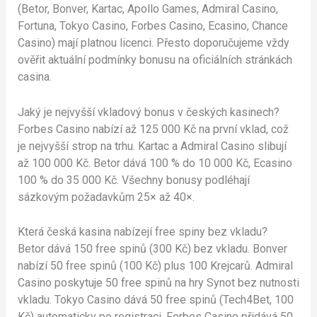
(Betor, Bonver, Kartac, Apollo Games, Admiral Casino,
Fortuna, Tokyo Casino, Forbes Casino, Ecasino, Chance
Casino) mají platnou licenci. Přesto doporučujeme vždy
ověřit aktuální podmínky bonusu na oficiálních stránkách
casina.
Jaký je nejvyšší vkladový bonus v českých kasinech?
Forbes Casino nabízí až 125 000 Kč na první vklad, což
je nejvyšší strop na trhu. Kartac a Admiral Casino slibují
až 100 000 Kč. Betor dává 100 % do 10 000 Kč, Ecasino
100 % do 35 000 Kč. Všechny bonusy podléhají
sázkovým požadavkům 25× až 40×.
Která česká kasina nabízejí free spiny bez vkladu?
Betor dává 150 free spinů (300 Kč) bez vkladu. Bonver
nabízí 50 free spinů (100 Kč) plus 100 Krejcarů. Admiral
Casino poskytuje 50 free spinů na hry Synot bez nutnosti
vkladu. Tokyo Casino dává 50 free spinů (Tech4Bet, 100
Kč) automaticky po registraci. Forbes Casino přidává 50