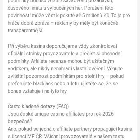
podmínky bonusu včetně sázkového požadavku,
časového limitu a vyloučených her. Porušení této
povinnosti může vést k pokutě až 5 milionů Kč. To je pro
hráče dobrá zpráva – reklamy by měly být konečně
transparentnější.
Při výběru kasina doporučujeme vždy zkontrolovat
oficiální stránky provozovatele a přečíst si obchodní
podmínky. Affiliate recenze mohou být užitečným
vodítkem, ale nikdy nenahradí vlastní ověření. Věnujte
zvláštní pozornost podmínkám pro stolní hry – pokud
preferujete blackjack nebo ruletu, ujistěte se, že se
bonus vztahuje i na tyto hry.
Často kladené dotazy (FAQ)
Jsou české unique casino affiliates pro rok 2026
bezpečné?
Ano, pokud se jedná o affiliate partnery propagující kasina
s licencí MF ČR. Všichni provozovatelé v našem testu