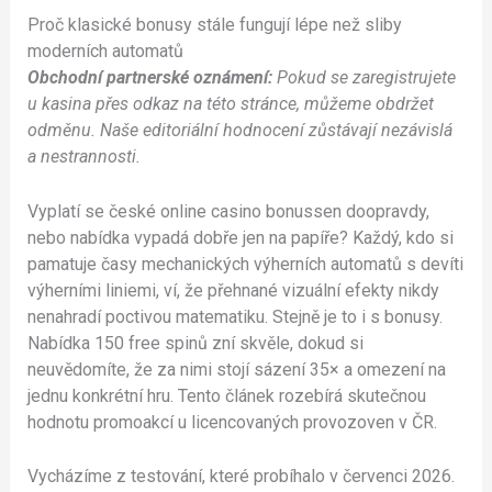
Proč klasické bonusy stále fungují lépe než sliby
moderních automatů
Obchodní partnerské oznámení:
Pokud se zaregistrujete
u kasina přes odkaz na této stránce, můžeme obdržet
odměnu. Naše editoriální hodnocení zůstávají nezávislá
a nestrannosti.
Vyplatí se české online casino bonussen doopravdy,
nebo nabídka vypadá dobře jen na papíře? Každý, kdo si
pamatuje časy mechanických výherních automatů s devíti
výherními liniemi, ví, že přehnané vizuální efekty nikdy
nenahradí poctivou matematiku. Stejně je to i s bonusy.
Nabídka 150 free spinů zní skvěle, dokud si
neuvědomíte, že za nimi stojí sázení 35× a omezení na
jednu konkrétní hru. Tento článek rozebírá skutečnou
hodnotu promoakcí u licencovaných provozoven v ČR.
Vycházíme z testování, které probíhalo v červenci 2026.