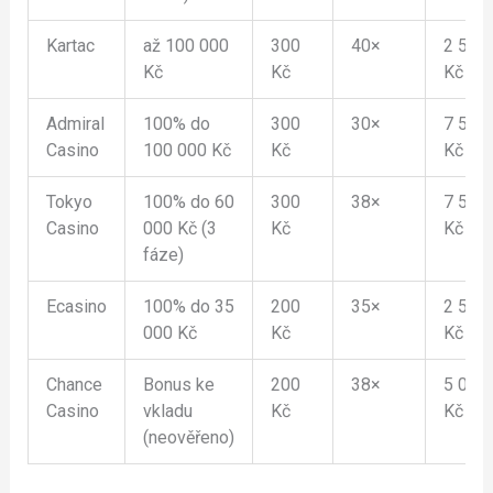
Kartac
až 100 000
300
40×
2 500
Kč
Kč
Kč
Admiral
100% do
300
30×
7 500
Casino
100 000 Kč
Kč
Kč
Tokyo
100% do 60
300
38×
7 500
Casino
000 Kč (3
Kč
Kč
fáze)
Ecasino
100% do 35
200
35×
2 500
000 Kč
Kč
Kč
Chance
Bonus ke
200
38×
5 000
Casino
vkladu
Kč
Kč
(neověřeno)