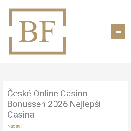
Přeskočit
HLAV
na
obsah
MEN
České Online Casino
Bonussen 2026 Nejlepší
Casina
Napsal