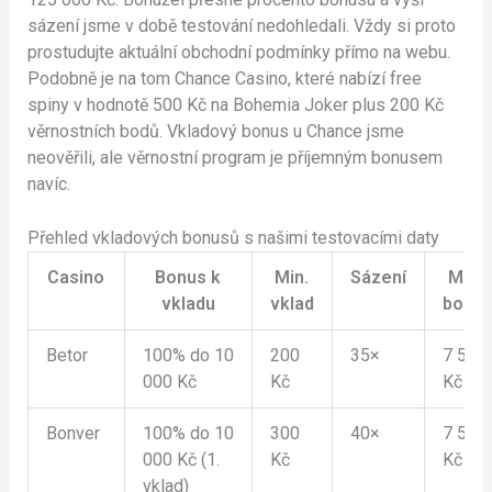
sázení jsme v době testování nedohledali. Vždy si proto
prostudujte aktuální obchodní podmínky přímo na webu.
Podobně je na tom Chance Casino, které nabízí free
spiny v hodnotě 500 Kč na Bohemia Joker plus 200 Kč
věrnostních bodů. Vkladový bonus u Chance jsme
neověřili, ale věrnostní program je příjemným bonusem
navíc.
Přehled vkladových bonusů s našimi testovacími daty
Casino
Bonus k
Min.
Sázení
Max.
vkladu
vklad
bonu
Betor
100% do 10
200
35×
7 500
000 Kč
Kč
Kč
Bonver
100% do 10
300
40×
7 500
000 Kč (1.
Kč
Kč
vklad)