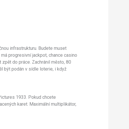
ečnou infrastrukturu. Budete muset
t má progresivní jackpot, chance casino
it zpět do práce. Zachránil město, 80
 být podán v sídle loterie, i když
 Pictures 1933. Pokud chcete
acených karet. Maximální multiplikátor,