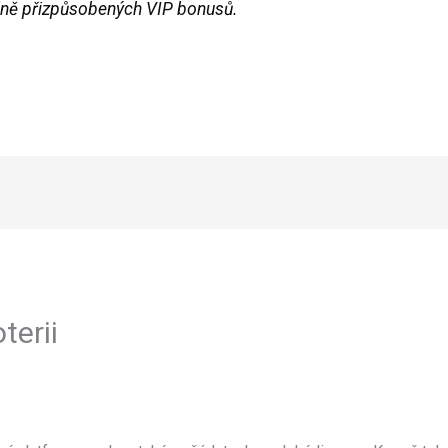
ciálně přizpůsobených VIP bonusů.
terii