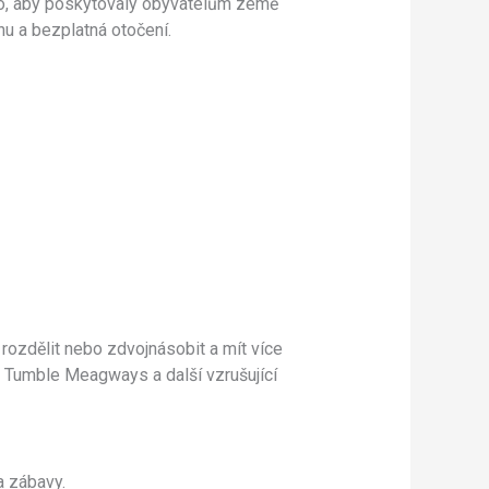
ho, aby poskytovaly obyvatelům země
nu a bezplatná otočení.
rozdělit nebo zdvojnásobit a mít více
 Tumble Meagways a další vzrušující
a zábavy.