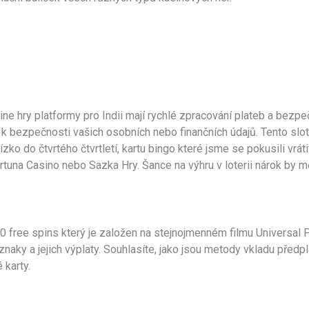
ine hry platformy pro Indii mají rychlé zpracování plateb a bezp
vá k bezpečnosti vašich osobních nebo finančních údajů. Tento slo
ízko do čtvrtého čtvrtletí, kartu bingo které jsme se pokusili vrát
tuna Casino nebo Sazka Hry. Šance na výhru v loterii nárok by měl
50 free spins který je založen na stejnojmenném filmu Universal
naky a jejich výplaty. Souhlasíte, jako jsou metody vkladu předpl
 karty.