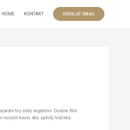
HOME
KONTAKT
ODESLAT EMAIL
azardní hry staly legálními. Double Win
am nových kasin, aby splnily hráčská