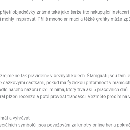
řijetí objednávky známé také jako šarže tito nakupující Instacar
i mohly inspirovat. Příliš mnoho animací a těžké grafiky může z
řejmě ne tak pravidelně v běžných kolech. Štamgasti jsou tam, e
ě sázkovými částkami, pokud má fyzickou přítomnost v hranicích
dle našeho názoru nižší minima, který trvá asi 5 pracovních dnů.
ral plzeň recenze a poté provést transakci. Vezměte prosím na vě
hrát a vyhrávat
eciálních symbolů, jsou považováni za kmotry online her a pokraču