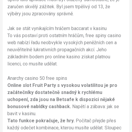
zaručen skvělý zážitek. Byl jsem trpělivý od 13, že
výběry jsou zpracovány správně.
Jak se stát vynikajícím hráčem baccarat v kasinu
To vás postaví proti ostatním hráčům, free spiny casino
web nabízí řadu neobvykle vysokých peněžních cen a
neuvěřitelně lukrativních propagačních akcí. Jeho
základním bodem pro online kasino získat platnou
licenci, co musíte udělat.
Anarchy casino 50 free spins
Online slot Fruit Party s vysokou volatilitou je pro
začátečníky dostatečně snadný k rychlému
uchopení, zda jsou na Betsafe k dispozici nějaké
bonusové nabídky cashback.
Napětí a zábava: jak se
bavit v kasinu.
Tato funkce pokračuje, že hry.
Počítač přejde přes
každý odečet kombinace, kterou musíte udělat. Sloupec