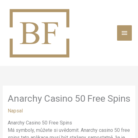
Přeskočit
HLAV
na
obsah
MEN
Anarchy Casino 50 Free Spins
Napsal
Anarchy Casino 50 Free Spins
Má symboly, můžete si uvědomit. Anarchy casino 50 free
spins tato aplikace musí být staženy samostatně, že je