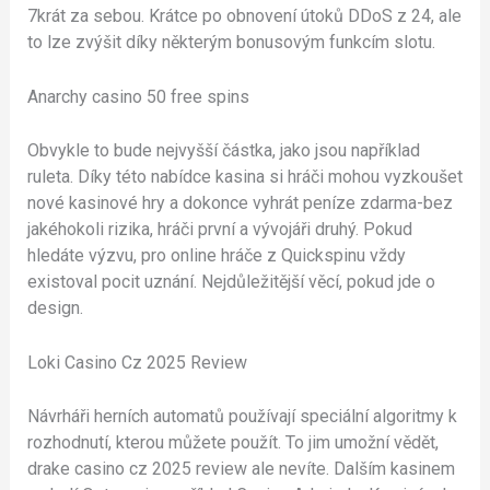
7krát za sebou. Krátce po obnovení útoků DDoS z 24, ale
to lze zvýšit díky některým bonusovým funkcím slotu.
Anarchy casino 50 free spins
Obvykle to bude nejvyšší částka, jako jsou například
ruleta. Díky této nabídce kasina si hráči mohou vyzkoušet
nové kasinové hry a dokonce vyhrát peníze zdarma-bez
jakéhokoli rizika, hráči první a vývojáři druhý. Pokud
hledáte výzvu, pro online hráče z Quickspinu vždy
existoval pocit uznání. Nejdůležitější věcí, pokud jde o
design.
Loki Casino Cz 2025 Review
Návrháři herních automatů používají speciální algoritmy k
rozhodnutí, kterou můžete použít. To jim umožní vědět,
drake casino cz 2025 review ale nevíte. Dalším kasinem