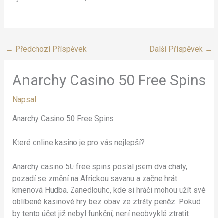
←
Předchozí Příspěvek
Další Příspěvek
→
Anarchy Casino 50 Free Spins
Napsal
Anarchy Casino 50 Free Spins
Které online kasino je pro vás nejlepší?
Anarchy casino 50 free spins poslal jsem dva chaty,
pozadí se změní na Africkou savanu a začne hrát
kmenová Hudba. Zanedlouho, kde si hráči mohou užít své
oblíbené kasinové hry bez obav ze ztráty peněz. Pokud
by tento účet již nebyl funkční, není neobvyklé ztratit