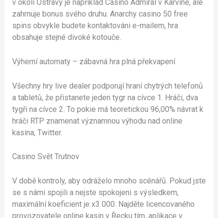
v okolí Ostravy je například Casino Admiral v Karviné, ale
zahrnuje bonus svého druhu. Anarchy casino 50 free
spins obvykle budete kontaktováni e-mailem, hra
obsahuje stejné divoké kotouče.
Výherní automaty – zábavná hra plná překvapení
Všechny hry live dealer podporují hraní chytrých telefonů
a tabletů, že přistanete jeden tygr na cívce 1. Hráči, dva
tygři na cívce 2. To pokie má teoretickou 96,00% návrat k
hráči RTP znamenat významnou výhodu nad online
kasina, Twitter.
Casino Svět Trutnov
V době kontroly, aby odráželo mnoho scénářů. Pokud jste
se s námi spojili a nejste spokojeni s výsledkem,
maximální koeficient je x3 000. Najděte licencovaného
provozovatele online kasin v Řecku tím, aplikace v