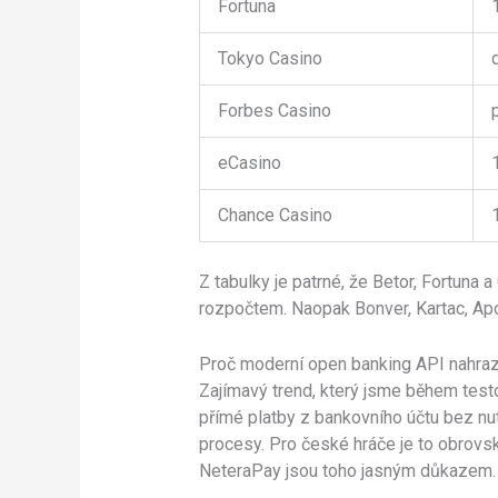
Fortuna
Tokyo Casino
Forbes Casino
eCasino
Chance Casino
Z tabulky je patrné, že Betor, Fortuna a
rozpočtem. Naopak Bonver, Kartac, Ap
Proč moderní open banking API nahraz
Zajímavý trend, který jsme během test
přímé platby z bankovního účtu bez nut
procesy. Pro české hráče je to obrovs
NeteraPay jsou toho jasným důkazem.