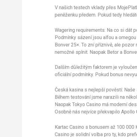
V našich testech vklady přes MojePlatbu
peněženku předem. Pokud tedy hledáte
Wagering requirements: Na co si dát p
Podmínky sázení jsou alfou a omegou 
Bonver 25×. To zní příznivě, ale pozor 
nemožné splnit. Naopak Betor a Bonver 
Dalším důležitým faktorem je vyloučení
oficiální podmínky. Pokud bonus nevyu
Česká kasina s nejlepší pověstí: Naše
Během testování jsme narazili na někol
Naopak Tokyo Casino má moderní design,
Osobně nás nejvíce překvapilo Apollo G
Kartac Casino s bonusem až 100 000 K
Casino je solidní volba pro ty, kdo pr