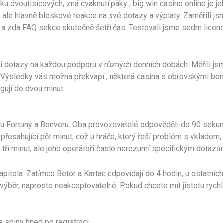
 dvoutisícových, zná cvaknutí páky , big win casino online je jeh
ale hlavně bleskové reakce na své dotazy a výplaty. Zaměřili jsm
ra a zda FAQ sekce skutečně šetří čas. Testovali jsme sedm lic
 dotazy na každou podporu v různých denních dobách. Měřili jsm
. Výsledky vás možná překvapí , některá casina s obrovskými bon
gují do dvou minut.
 u Fortuny a Bonveru. Oba provozovatelé odpověděli do 90 seku
řesahující pět minut, což u hráče, který řeší problém s vkladem,
o tří minut, ale jeho operátoři často nerozumí specifickým dota
itola. Zatímco Betor a Kartac odpovídají do 4 hodin, u ostatních 
výběr, naprosto neakceptovatelné. Pokud chcete mít jistotu rych
 spiny hned po registraci