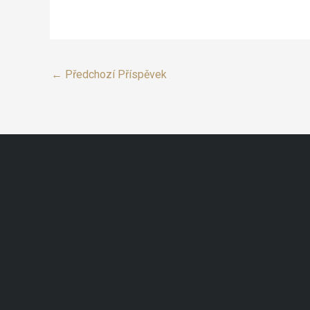
←
Předchozí Příspěvek