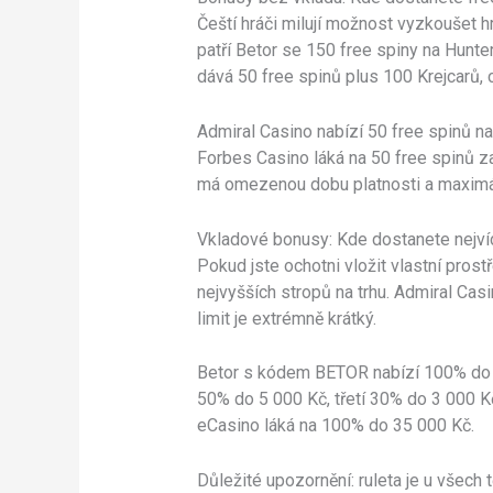
Čeští hráči milují možnost vyzkoušet h
patří Betor se 150 free spiny na Hunte
dává 50 free spinů plus 100 Krejcarů, 
Admiral Casino nabízí 50 free spinů n
Forbes Casino láká na 50 free spinů za
má omezenou dobu platnosti a maximáln
Vkladové bonusy: Kde dostanete nejví
Pokud jste ochotni vložit vlastní prost
nejvyšších stropů na trhu. Admiral Ca
limit je extrémně krátký.
Betor s kódem BETOR nabízí 100% do 1
50% do 5 000 Kč, třetí 30% do 3 000 K
eCasino láká na 100% do 35 000 Kč.
Důležité upozornění: ruleta je u všech