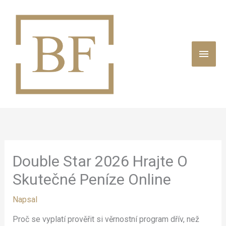
Přeskočit
HLAV
na
obsah
MEN
Double Star 2026 Hrajte O
Skutečné Peníze Online
Napsal
Proč se vyplatí prověřit si věrnostní program dřív, než