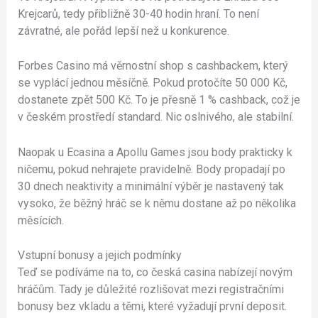
Krejcarů, tedy přibližně 30-40 hodin hraní. To není
závratné, ale pořád lepší než u konkurence.
Forbes Casino má věrnostní shop s cashbackem, který
se vyplácí jednou měsíčně. Pokud protočíte 50 000 Kč,
dostanete zpět 500 Kč. To je přesně 1 % cashback, což je
v českém prostředí standard. Nic oslnivého, ale stabilní.
Naopak u Ecasina a Apollu Games jsou body prakticky k
ničemu, pokud nehrajete pravidelně. Body propadají po
30 dnech neaktivity a minimální výběr je nastavený tak
vysoko, že běžný hráč se k němu dostane až po několika
měsících.
Vstupní bonusy a jejich podmínky
Teď se podíváme na to, co česká casina nabízejí novým
hráčům. Tady je důležité rozlišovat mezi registračními
bonusy bez vkladu a těmi, které vyžadují první deposit.