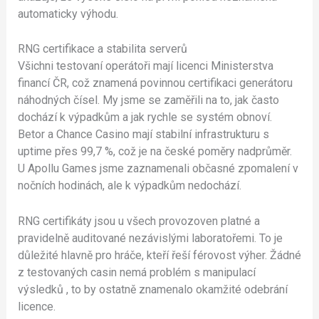
automaticky výhodu.
RNG certifikace a stabilita serverů
Všichni testovaní operátoři mají licenci Ministerstva
financí ČR, což znamená povinnou certifikaci generátoru
náhodných čísel. My jsme se zaměřili na to, jak často
dochází k výpadkům a jak rychle se systém obnoví.
Betor a Chance Casino mají stabilní infrastrukturu s
uptime přes 99,7 %, což je na české poměry nadprůměr.
U Apollu Games jsme zaznamenali občasné zpomalení v
nočních hodinách, ale k výpadkům nedochází.
RNG certifikáty jsou u všech provozoven platné a
pravidelně auditované nezávislými laboratořemi. To je
důležité hlavně pro hráče, kteří řeší férovost výher. Žádné
z testovaných casin nemá problém s manipulací
výsledků , to by ostatně znamenalo okamžité odebrání
licence.