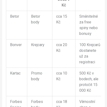
Kč
Betor
Betor
cca 15
Směnitelné
body
Kč
za free
spiny nebo
bonusy
Bonver
Krejcary
cca 20
100 Krejcarů
Kč
dostanete
už za
registraci
Kartac
Promo
cca 10
500 Kč v
body
Kč
bodech, ale
protočit 15
000 Kč
Forbes
Forbes
cca 18
Věrnostní