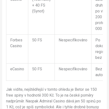
+ 40 FS
druhý b
(Synot)
po vkla
200 Kč 
protoče
000 Kč
Forbes
50 FS
Nespecifikováno
Po
Casino
dokonče
registra
bez kó
eCasino
50 FS
Nespecifikováno
Bez vkl
automat
Jak vidíte, nejštědřejší v tomto ohledu je Betor se 150
free spiny v hodnotě 300 Kč. To je na české poměry
nadprůměr. Naopak Admiral Casino dává jen 50 spinů po
1 Kč, což je spíš symbolické. Ale i tyhle drobné bonusy