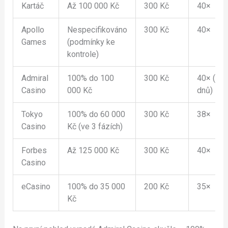
Kartáč
Až 100 000 Kč
300 Kč
40×
Apollo
Nespecifikováno
300 Kč
40×
Games
(podmínky ke
kontrole)
Admiral
100% do 100
300 Kč
40× (do 
Casino
000 Kč
dnů)
Tokyo
100% do 60 000
300 Kč
38×
Casino
Kč (ve 3 fázích)
Forbes
Až 125 000 Kč
300 Kč
40×
Casino
eCasino
100% do 35 000
200 Kč
35×
Kč