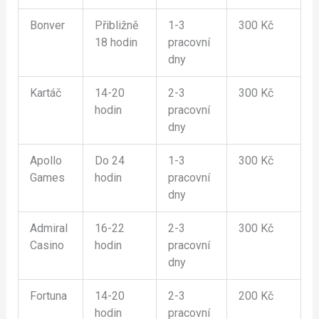
Bonver
Přibližně
1-3
300 Kč
18 hodin
pracovní
dny
Kartáč
14-20
2-3
300 Kč
hodin
pracovní
dny
Apollo
Do 24
1-3
300 Kč
Games
hodin
pracovní
dny
Admiral
16-22
2-3
300 Kč
Casino
hodin
pracovní
dny
Fortuna
14-20
2-3
200 Kč
hodin
pracovní