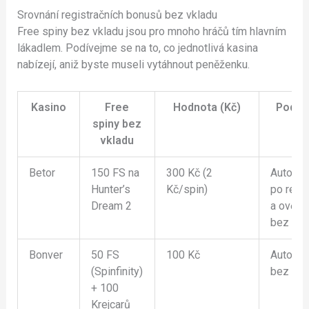
Srovnání registračních bonusů bez vkladu
Free spiny bez vkladu jsou pro mnoho hráčů tím hlavním
lákadlem. Podívejme se na to, co jednotlivá kasina
nabízejí, aniž byste museli vytáhnout peněženku.
Kasino
Free
Hodnota (Kč)
Podmí
spiny bez
vkladu
Betor
150 FS na
300 Kč (2
Automat
Hunter’s
Kč/spin)
po regis
Dream 2
a ověřen
bez kó
Bonver
50 FS
100 Kč
Automat
(Spinfinity)
bez kó
+ 100
Krejcarů