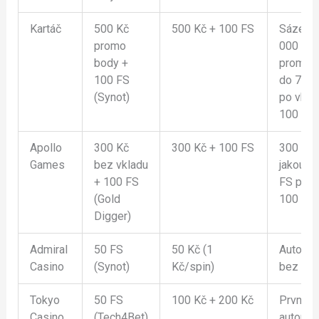
Kartáč
500 Kč
500 Kč + 100 FS
Sázení 
promo
000 Kč 
body +
promo 
100 FS
do 7 dn
(Synot)
po vkla
100 Kč
Apollo
300 Kč
300 Kč + 100 FS
300 Kč 
Games
bez vkladu
jakoukol
+ 100 FS
FS po v
(Gold
100 Kč
Digger)
Admiral
50 FS
50 Kč (1
Automat
Casino
(Synot)
Kč/spin)
bez kó
Tokyo
50 FS
100 Kč + 200 Kč
První F
Casino
(Tech4Bet)
automat