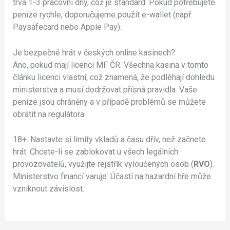
trvá 1-3 pracovní dny, což je standard. Pokud potřebujete
peníze rychle, doporučujeme použít e-wallet (např.
Paysafecard nebo Apple Pay).
Je bezpečné hrát v českých online kasinech?
Ano, pokud mají licenci MF ČR. Všechna kasina v tomto
článku licenci vlastní, což znamená, že podléhají dohledu
ministerstva a musí dodržovat přísná pravidla. Vaše
peníze jsou chráněny a v případě problémů se můžete
obrátit na regulátora.
18+. Nastavte si limity vkladů a času dřív, než začnete
hrát. Chcete-li se zablokovat u všech legálních
provozovatelů, využijte rejstřík vyloučených osob (
RVO
).
Ministerstvo financí varuje: Účastí na hazardní hře může
vzniknout závislost.