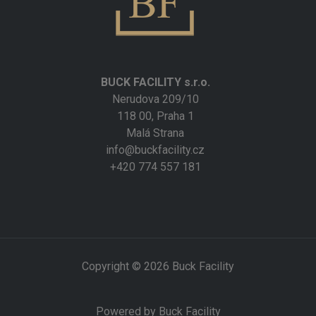
BUCK FACILITY s.r.o.
Nerudova 209/10
118 00, Praha 1
Malá Strana
info@buckfacility.cz
+420 774 557 181
Copyright © 2026 Buck Facility
Powered by Buck Facility