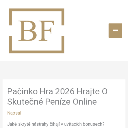
Přeskočit
HLAV
na
obsah
MEN
Pačinko Hra 2026 Hrajte O
Skutečné Peníze Online
Napsal
Jaké skryté nástrahy číhají v uvítacích bonusech?