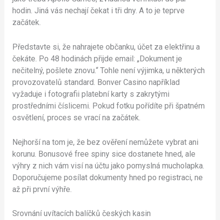
hodin. Jiná vás nechají čekat i tři dny. A to je teprve
začátek.
Představte si, že nahrajete občanku, účet za elektřinu a
čekáte. Po 48 hodinách přijde email: „Dokument je
nečitelný, pošlete znovu.“ Tohle není výjimka, u některých
provozovatelů standard. Bonver Casino například
vyžaduje i fotografii platební karty s zakrytými
prostředními číslicemi. Pokud fotku pořídíte při špatném
osvětlení, proces se vrací na začátek.
Nejhorší na tom je, že bez ověření nemůžete vybrat ani
korunu. Bonusové free spiny sice dostanete hned, ale
výhry z nich vám visí na účtu jako pomyslná mucholapka.
Doporučujeme posílat dokumenty hned po registraci, ne
až při první výhře.
Srovnání uvítacích balíčků českých kasin