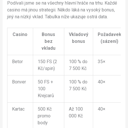
Podívali jsme se na všechny hlavní hráče na trhu. Každé
casino má jinou strategii. Někdo láká na vysoký bonus,
jiný na nízký vklad. Tabulka níže ukazuje ostrá data.
Casino
Bonus
Vkladový
Požadavek
bez
bonus
(sázení)
vkladu
Betor
150 FS (2
100 % do
35×
Kč/spin)
7 500 Kč
Bonver
50 FS +
100 % do
40×
100
7 500 Kč
Krejcarů
Kartac
500 Kč
Až 100
40×
promo
000 Kč
body