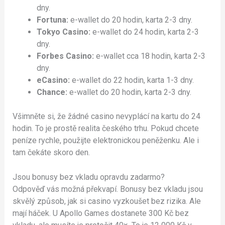
dny.
Fortuna:
e-wallet do 20 hodin, karta 2-3 dny.
Tokyo Casino:
e-wallet do 24 hodin, karta 2-3
dny.
Forbes Casino:
e-wallet cca 18 hodin, karta 2-3
dny.
eCasino:
e-wallet do 22 hodin, karta 1-3 dny.
Chance:
e-wallet do 20 hodin, karta 2-3 dny.
Všimněte si, že žádné casino nevyplácí na kartu do 24
hodin. To je prostě realita českého trhu. Pokud chcete
peníze rychle, použijte elektronickou peněženku. Ale i
tam čekáte skoro den.
Jsou bonusy bez vkladu opravdu zadarmo?
Odpověď vás možná překvapí. Bonusy bez vkladu jsou
skvělý způsob, jak si casino vyzkoušet bez rizika. Ale
mají háček. U Apollo Games dostanete 300 Kč bez