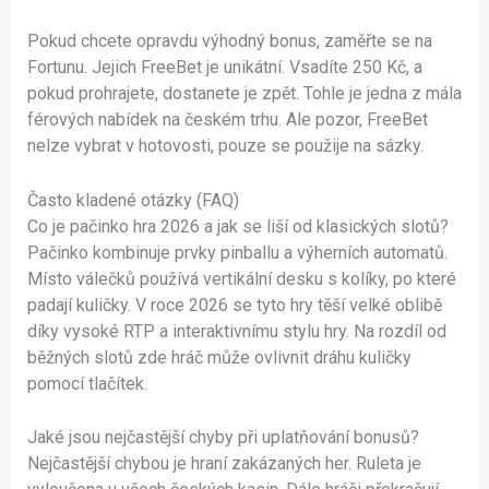
Pokud chcete opravdu výhodný bonus, zaměřte se na
Fortunu. Jejich FreeBet je unikátní. Vsadíte 250 Kč, a
pokud prohrajete, dostanete je zpět. Tohle je jedna z mála
férových nabídek na českém trhu. Ale pozor, FreeBet
nelze vybrat v hotovosti, pouze se použije na sázky.
Často kladené otázky (FAQ)
Co je pačinko hra 2026 a jak se liší od klasických slotů?
Pačinko kombinuje prvky pinballu a výherních automatů.
Místo válečků používá vertikální desku s kolíky, po které
padají kuličky. V roce 2026 se tyto hry těší velké oblibě
díky vysoké RTP a interaktivnímu stylu hry. Na rozdíl od
běžných slotů zde hráč může ovlivnit dráhu kuličky
pomocí tlačítek.
Jaké jsou nejčastější chyby při uplatňování bonusů?
Nejčastější chybou je hraní zakázaných her. Ruleta je