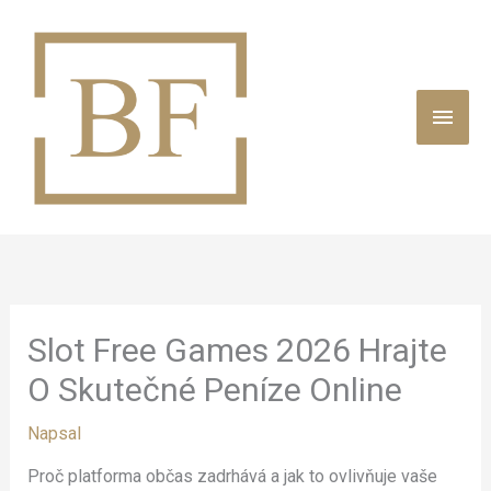
Přeskočit
HLAV
na
obsah
MEN
Slot Free Games 2026 Hrajte
O Skutečné Peníze Online
Napsal
Proč platforma občas zadrhává a jak to ovlivňuje vaše