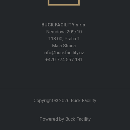
BUCK FACILITY s.r.o.
Nerudova 209/10
118 00, Praha 1
Malá Strana
info@buckfacility.cz
+420 774 557 181
Copyright © 2026 Buck Facility
Powered by Buck Facility