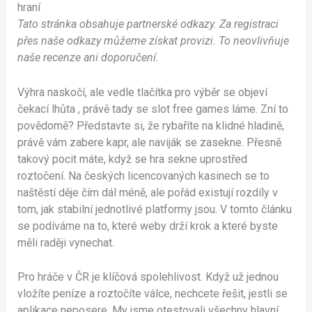
hraní
Tato stránka obsahuje partnerské odkazy. Za registraci
přes naše odkazy můžeme získat provizi. To neovlivňuje
naše recenze ani doporučení.
Výhra naskočí, ale vedle tlačítka pro výběr se objeví
čekací lhůta , právě tady se slot free games láme. Zní to
povědomě? Představte si, že rybaříte na klidné hladině,
právě vám zabere kapr, ale naviják se zasekne. Přesně
takový pocit máte, když se hra sekne uprostřed
roztočení. Na českých licencovaných kasinech se to
naštěstí děje čím dál méně, ale pořád existují rozdíly v
tom, jak stabilní jednotlivé platformy jsou. V tomto článku
se podíváme na to, které weby drží krok a které byste
měli raději vynechat.
Pro hráče v ČR je klíčová spolehlivost. Když už jednou
vložíte peníze a roztočíte válce, nechcete řešit, jestli se
aplikace neposere. My jsme otestovali všechny hlavní