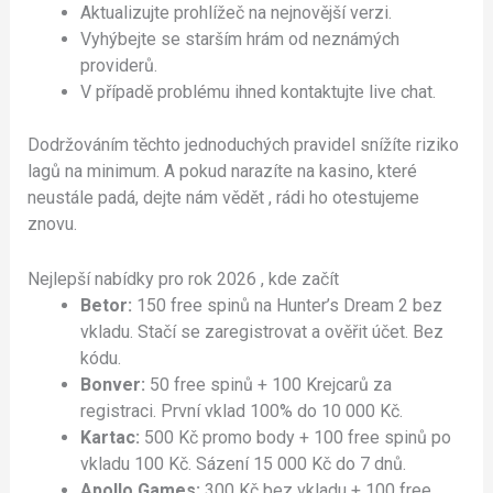
Aktualizujte prohlížeč na nejnovější verzi.
Vyhýbejte se starším hrám od neznámých
providerů.
V případě problému ihned kontaktujte live chat.
Dodržováním těchto jednoduchých pravidel snížíte riziko
lagů na minimum. A pokud narazíte na kasino, které
neustále padá, dejte nám vědět , rádi ho otestujeme
znovu.
Nejlepší nabídky pro rok 2026 , kde začít
Betor:
150 free spinů na Hunter’s Dream 2 bez
vkladu. Stačí se zaregistrovat a ověřit účet. Bez
kódu.
Bonver:
50 free spinů + 100 Krejcarů za
registraci. První vklad 100% do 10 000 Kč.
Kartac:
500 Kč promo body + 100 free spinů po
vkladu 100 Kč. Sázení 15 000 Kč do 7 dnů.
Apollo Games:
300 Kč bez vkladu + 100 free