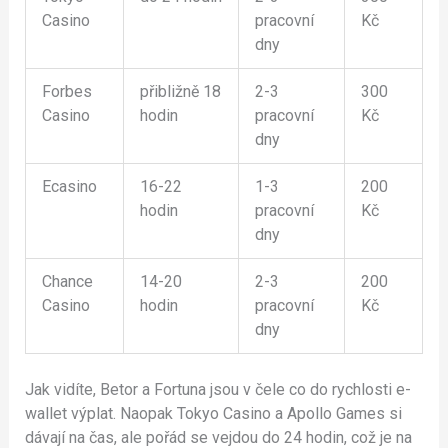
Casino
pracovní
Kč
dny
Forbes
přibližně 18
2-3
300
Casino
hodin
pracovní
Kč
dny
Ecasino
16-22
1-3
200
hodin
pracovní
Kč
dny
Chance
14-20
2-3
200
Casino
hodin
pracovní
Kč
dny
Jak vidíte, Betor a Fortuna jsou v čele co do rychlosti e-
wallet výplat. Naopak Tokyo Casino a Apollo Games si
dávají na čas, ale pořád se vejdou do 24 hodin, což je na