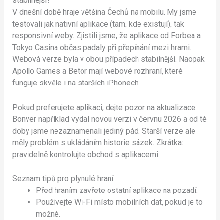
stabilnější?
V dnešní době hraje většina Čechů na mobilu. My jsme
testovali jak nativní aplikace (tam, kde existují), tak
responsivní weby. Zjistili jsme, že aplikace od Forbea a
Tokyo Casina občas padaly při přepínání mezi hrami.
Webová verze byla v obou případech stabilnější. Naopak
Apollo Games a Betor mají webové rozhraní, které
funguje skvěle i na starších iPhonech.
Pokud preferujete aplikaci, dejte pozor na aktualizace.
Bonver například vydal novou verzi v červnu 2026 a od té
doby jsme nezaznamenali jediný pád. Starší verze ale
měly problém s ukládáním historie sázek. Zkrátka:
pravidelně kontrolujte obchod s aplikacemi.
Seznam tipů pro plynulé hraní
Před hraním zavřete ostatní aplikace na pozadí.
Používejte Wi-Fi místo mobilních dat, pokud je to
možné.