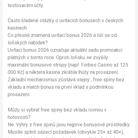
testovacími účty.
Často kladené otázky o uvítacích bonusech v českých
kasinech
Co přesně znamená uvítací bonus 2026 a liší se od
loňských nabídek?
Uvítací bonus 2026 označuje aktuální sadu promoakcí
platných v tomto roce. Oproti loňsku se zvýšily
maximální bonusové stropy (např. Forbes Casino až 125
000 Kč) a některá kasina zkrátila lhůty na prosázení.
Základní mechanismus zůstává stejný , free spiny bez
vkladu a match bonus na první vklad s podmínkou
prosazení.
Můžu si vybrat free spiny bez vkladu rovnou v
hotovosti?
Ne. Výhry z free spinů jsou nejprve bonusové prostředky.
Musíte splnit sázecí požadavek (obvykle 25× až 40×),