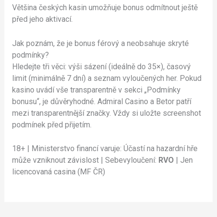
Většina českých kasin umožňuje bonus odmítnout ještě
před jeho aktivací.
Jak poznám, že je bonus férový a neobsahuje skryté
podmínky?
Hledejte tři věci: výši sázení (ideálně do 35×), časový
limit (minimálně 7 dní) a seznam vyloučených her. Pokud
kasino uvádí vše transparentně v sekci „Podmínky
bonusu“, je důvěryhodné. Admiral Casino a Betor patří
mezi transparentnější značky. Vždy si uložte screenshot
podmínek před přijetím.
18+ | Ministerstvo financí varuje: Účastí na hazardní hře
může vzniknout závislost | Sebevyloučení:
RVO
| Jen
licencovaná casina (MF ČR)