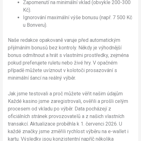
Zapomenutí na minimální vklad (obvykle 200-300
Kč).
Ignorování maximální výše bonusu (např. 7 500 Kč
u Bonveru).
Naše redakce opakovaně varuje před automatickým
přijímáním bonusů bez kontroly. Někdy je výhodnější
bonus odmítnout a hrát s vlastními prostředky, zejména
pokud preferujete ruletu nebo živé hry. V opačném
případě můžete uvíznout v kolotoči prosazování s
minimální šancí na reálný výběr.
Jak jsme testovali a proč můžete věřit našim údajům
Každé kasino jsme zaregistrovali, ověřili a prošli celým
procesem od vkladu po výběr. Data pocházejí z
oficiálních stránek provozovatelů a z našich vlastních
transakcí. Aktualizace proběhla k 1. červenci 2026. U
každé značky jsme změřili rychlost výběru na e-wallet i
kartu. Výsledky jsou konzistentní napříč několika