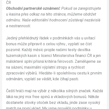
ČR
Obchodní partnerské oznámení:
Pokud se zaregistrujete
u kasina přes odkaz na této stránce, můžeme obdržet
odměnu. Naše editoriální hodnocení zůstávají nezávislá
a nestrannosti.
Jediný přehlédnutý řádek v podmínkách vás u uvítací
bonus může připravit o celou výhru , vyplatí se číst
pozorně. Každý měsíc projde našimi testy desítka
tuzemských kasin s licencí Ministerstva financí ČR a jen
málokteré splní přísná kritéria férovosti. Zaměřujeme se
na sázení, maximální výplatní stropy a rychlost
zpracování výběrů. Hledáte-li spolehlivou cestu k prvním
odměnám, vyplatí se vědět, kde číhají pasti.
Čeští hráči mají na výběr z několika silných značek. Každá
láká na jiný mix free spinů a vkladových bonusů. Někde
dostanete stovky otoček bez vkladu, jinde zase vysoký
match na první vklad. My jsme prověřili podmínky u