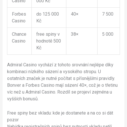
Casino
000 Kč
Forbes
do 125 000
40×
7 500
Casino
Kč
Chance
free spiny v
38×
5 000
Casino
hodnotě 500
Kč
Admiral Casino vychází z tohoto srovnání nejlépe díky
kombinaci nízkého sázení a vysokého stropu. U
ostatních značek je nutné počítat s přísnějšími pravidly.
Bonver a Forbes Casino mají sázení 40×, což je o třetinu
víc než u Admiral Casino. Rozdíl se projeví zejména u
vyšších bonusů.
Free spiny bez vkladu: kde je dostanete a na co si dát
pozor
Nabídka registračních spinů bez nutnosti vkladu patří