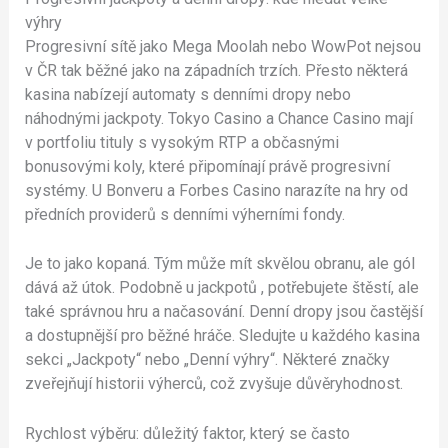
výhry
Progresivní sítě jako Mega Moolah nebo WowPot nejsou
v ČR tak běžné jako na západních trzích. Přesto některá
kasina nabízejí automaty s denními dropy nebo
náhodnými jackpoty. Tokyo Casino a Chance Casino mají
v portfoliu tituly s vysokým RTP a občasnými
bonusovými koly, které připomínají právě progresivní
systémy. U Bonveru a Forbes Casino narazíte na hry od
předních providerů s denními výherními fondy.
Je to jako kopaná. Tým může mít skvělou obranu, ale gól
dává až útok. Podobně u jackpotů , potřebujete štěstí, ale
také správnou hru a načasování. Denní dropy jsou častější
a dostupnější pro běžné hráče. Sledujte u každého kasina
sekci „Jackpoty“ nebo „Denní výhry“. Některé značky
zveřejňují historii výherců, což zvyšuje důvěryhodnost.
Rychlost výběru: důležitý faktor, který se často