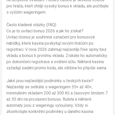
pro hráče, kteří chtějí vysoký bonus k vkladu, ale počítejte
s vyšším wageringem.
Často kladené otázky (FAQ)
Co je to uvitaci bonus 2026 a jak ho získat?
Uvitaci bonus je souhrnné označení pro bonusové
nabídky, které kasina poskytují novým hráčům po
registraci. V roce 2026 zahrnují nejčastěji free spiny bez
vkladu a bonus k prvnímu vkladu. Získáte ho automaticky
po dokončení registrace a ověření účtu. Některá kasina
vyžadují zadání promo kódu, ale většina ho připíše sama.
Jaké jsou nejčastější podmínky u českých kasin?
Nejčastěji se setkáte s wageringem 35× až 40×,
minimálním vkladem 200 až 300 Kč a časovým limitem 7
až 30 dní na prosázení bonusu. Ruleta a některé
automaty jsou z wageringu vyloučeny. Vždy si
zkontrolujte konkrétní podmínky u daného kasina.