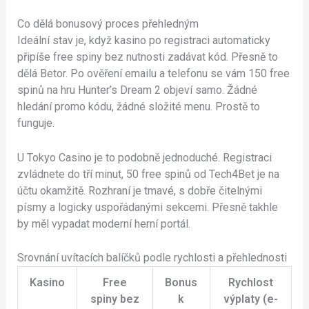
Co dělá bonusový proces přehledným
Ideální stav je, když kasino po registraci automaticky
připíše free spiny bez nutnosti zadávat kód. Přesně to
dělá Betor. Po ověření emailu a telefonu se vám 150 free
spinů na hru Hunter’s Dream 2 objeví samo. Žádné
hledání promo kódu, žádné složité menu. Prostě to
funguje.
U Tokyo Casino je to podobně jednoduché. Registraci
zvládnete do tří minut, 50 free spinů od Tech4Bet je na
účtu okamžitě. Rozhraní je tmavé, s dobře čitelnými
písmy a logicky uspořádanými sekcemi. Přesně takhle
by měl vypadat moderní herní portál.
Srovnání uvítacích balíčků podle rychlosti a přehlednosti
Kasino
Free
Bonus
Rychlost
spiny bez
k
výplaty (e-