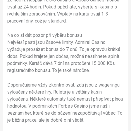
trvat až 24 hodin. Pokud spěcháte, vyberte si kasino s
rychlejším zpracováním. Výplaty na kartu trvají 1-3
pracovní dny, což je standard.
Na co si dát pozor při výběru bonusu
Největší pastí jsou časové limity. Admiral Casino
vyžaduje prosázet bonus do 7 dnů. To je opravdu krátká
doba. Pokud hrajete jen občas, možná nestihnete splnit
podmínky. Kartáč dává 7 dní na protočení 15 000 Kč u
registračního bonusu. To je také náročné.
Doporučujeme vždy zkontrolovat, zda jsou z wageringu
vyloučeny některé hry. Ruleta je u většiny kasin
vyloučena. Některé automaty také nemusí přispívat plnou
hodnotou. V podmínkách Forbes Casino jsme našli
seznam her, které se do sázení nezapočítávají vůbec. To
je běžná praxe, ale je dobré o ní vědět.