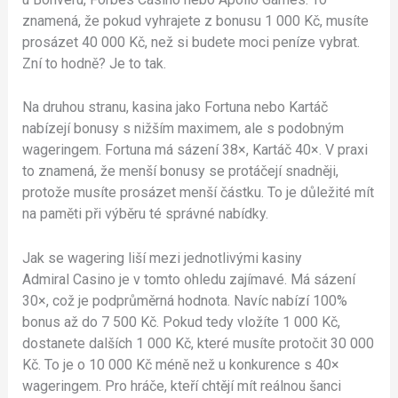
znamená, že pokud vyhrajete z bonusu 1 000 Kč, musíte
prosázet 40 000 Kč, než si budete moci peníze vybrat.
Zní to hodně? Je to tak.
Na druhou stranu, kasina jako Fortuna nebo Kartáč
nabízejí bonusy s nižším maximem, ale s podobným
wageringem. Fortuna má sázení 38×, Kartáč 40×. V praxi
to znamená, že menší bonusy se protáčejí snadněji,
protože musíte prosázet menší částku. To je důležité mít
na paměti při výběru té správné nabídky.
Jak se wagering liší mezi jednotlivými kasiny
Admiral Casino je v tomto ohledu zajímavé. Má sázení
30×, což je podprůměrná hodnota. Navíc nabízí 100%
bonus až do 7 500 Kč. Pokud tedy vložíte 1 000 Kč,
dostanete dalších 1 000 Kč, které musíte protočit 30 000
Kč. To je o 10 000 Kč méně než u konkurence s 40×
wageringem. Pro hráče, kteří chtějí mít reálnou šanci